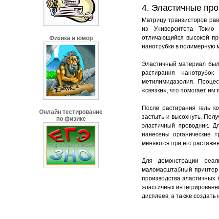
4. Эластичные пр
Матрицу транзисторов рав
из Университета Токио
отличающийся высокой пр
Физика и юмор
нанотрубки в полимерную 
Эластичный материал был
растирания нанотрубок
метилимидазолия. Процес
«связки», что помогает им
После растирания гель к
Онлайн тестирование
застыть и высохнуть. Полу
по физике
эластичный проводник. Д
нанесены органические т
меняются при его растяже
Для демонстрации реаль
маломасштабный принтер д
производства эластичных 
эластичных интегрированны
дисплеев, а также создать