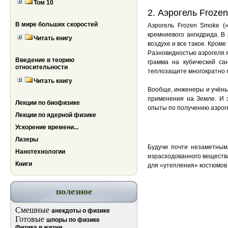
Том 10
2. Аэрогель Froze
В мире больших скоростей
Аэрогель Frozen Smoke (
кремниевого ангидрида. В 
Читать книгу
воздухе и все такое. Кроме 
Разновидностью аэрогеля яв
Введение в теорию
грамма на кубический са
относительности
теплозащите многократно 
Читать книгу
Вообще, инженеры и учёные
применения на Земле. И 
Лекции по биофизике
опыты по получению аэроге
Лекции по ядерной физике
Ускорение времени...
Лазеры
Будучи почти незаметным
Нанотехнологии
израсходованного вещества,
Книги
для «утепления» костюмов 
полезное
Смешные
анекдоты о физике
Готовые
шпоры по физике
Физика в жизни