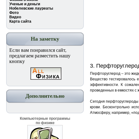
Ученые и деньги
Нобелевские лауреаты
Фото
Видео
Карта сайта
На заметку
Если вам понравился сайт,
предлагаем разместить нашу
кнопку
3. Перфторуглеро
Перфторуглерод – это жидк
Вещество тестировалось е
эффективности. К сожале
проведенных в емкостях с 
Дополнительно
Сегодня перфторуглероды 
крови. Бесконтрольно исп
Атмосферу, например, «подо
Компьютерные программы
по физике