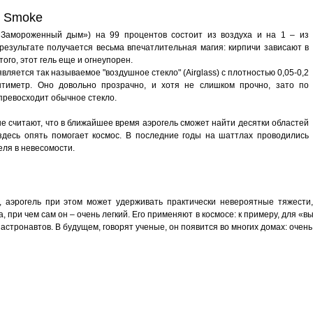
n Smoke
«Замороженный дым») на 99 процентов состоит из воздуха и на 1 – из
результате получается весьма впечатлительная магия: кирпичи зависают в
того, этот гель еще и огнеупорен.
ляется так называемое "воздушное стекло" (Airglass) с плотностью 0,05-0,2
нтиметр. Оно довольно прозрачно, и хотя не слишком прочно, зато по
превосходит обычное стекло.
 считают, что в ближайшее время аэрогель сможет найти десятки областей
здесь опять помогает космос. В последние годы на шаттлах проводились
ля в невесомости.
, аэрогель при этом может удерживать практически невероятные тяжести
 при чем сам он – очень легкий. Его применяют в космосе: к примеру, для «в
астронавтов. В будущем, говорят ученые, он появится во многих домах: очен