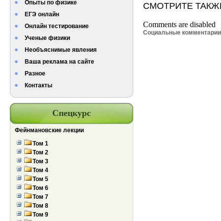
Опыты по физике
СМОТРИТЕ ТАКЖ
ЕГЭ онлайн
Comments are disabled
Онлайн тестирование
Социальные комментари
Ученые физики
Необъяснимые явления
Ваша реклама на сайте
Разное
Контакты
Спецкурс
Фейнмановские лекции
Том 1
Том 2
Том 3
Том 4
Том 5
Том 6
Том 7
Том 8
Том 9