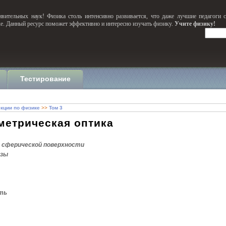
вительных наук! Физика столь интенсивно развивается, что даже лучшие педагоги 
ке. Данный ресурс поможет эффективно и интересно изучать физику.
Учите физику!
Тестирование
кции по физике
>>
Том 3
ометрическая оптика
я сферической поверхности
нзы
ть