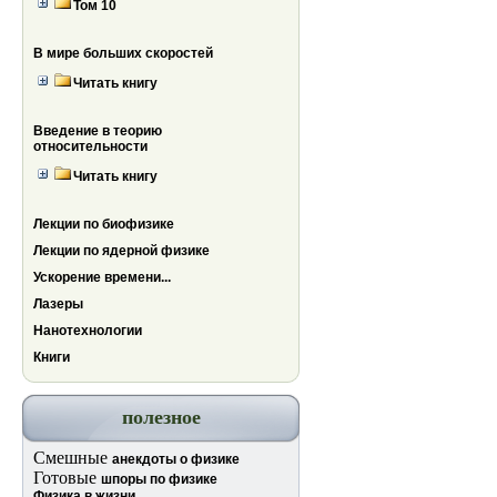
Том 10
В мире больших скоростей
Читать книгу
Введение в теорию
относительности
Читать книгу
Лекции по биофизике
Лекции по ядерной физике
Ускорение времени...
Лазеры
Нанотехнологии
Книги
полезное
Смешные
анекдоты о физике
Готовые
шпоры по физике
Физика в жизни