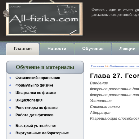
Физика
- одна из самых уди
рассказать о современной нау
Главная
Новости
Обучение
Лекции
Обучение и материалы
Главная
>>
Фейнмановские ле
Глава 27. Ге
Физический справочник
Введение
Формулы по физике
Фокусное расстояние дл
Шпаргалки по физике
Фокусное расстояние ли
Энциклопедия
Увеличение
Сложные линзы
Репетиторы по физике
Аберрация
Работа для физиков
Разрешающая способнос
Быстрый устный счет
Виртуальные лабораторные