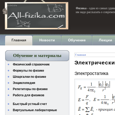
Физика
- одна из самых удив
им надо рассказать о совреме
Главная
Новости
Обучение
Лекции
Обучение и материалы
Главная
Электрически
Физический справочник
Формулы по физике
Электростатика
Шпаргалки по физике
Энциклопедия
Репетиторы по физике
Работа для физиков
Быстрый устный счет
Виртуальные лабораторные