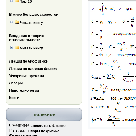
Том 10
В мире больших скоростей
Читать книгу
Введение в теорию
относительности
Читать книгу
Лекции по биофизике
Лекции по ядерной физике
Ускорение времени...
Лазеры
Нанотехнологии
Книги
полезное
Смешные
анекдоты о физике
Готовые
шпоры по физике
Физика в жизни