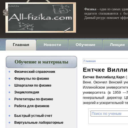
Физика
- одна из самых удив
педагоги сталкиваются с бо
Данный ресурс поможет эффек
Главная
Новости
Обучение
Лекции
Обучение и материалы
Главная
Ентчке Вилли
Физический справочник
Ентчке Виллибалд Карл
(
Формулы по физике
Вене. Окончил Венский ун
Шпаргалки по физике
Иллинойском университете
Энциклопедия
университета (в 1959 —
генеральный директор Ц
Репетиторы по физике
энергий и ускорительной те
Работа для физиков
Быстрый устный счет
Виртуальные лабораторные