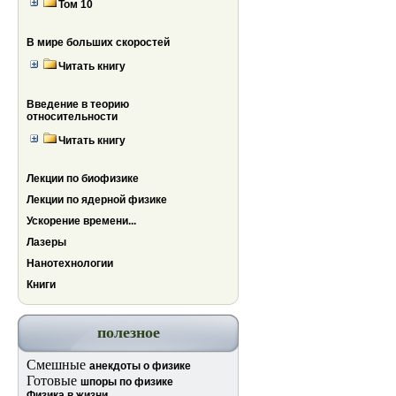
Том 10
В мире больших скоростей
Читать книгу
Введение в теорию
относительности
Читать книгу
Лекции по биофизике
Лекции по ядерной физике
Ускорение времени...
Лазеры
Нанотехнологии
Книги
полезное
Смешные
анекдоты о физике
Готовые
шпоры по физике
Физика в жизни