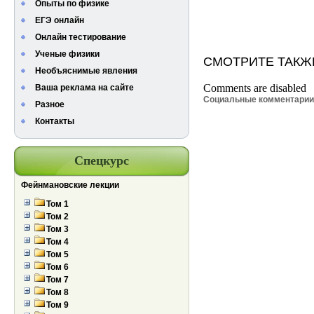
Опыты по физике
ЕГЭ онлайн
Онлайн тестирование
Ученые физики
СМОТРИТЕ ТАКЖ
Необъяснимые явления
Comments are disabled
Ваша реклама на сайте
Социальные комментари
Разное
Контакты
Спецкурс
Фейнмановские лекции
Том 1
Том 2
Том 3
Том 4
Том 5
Том 6
Том 7
Том 8
Том 9