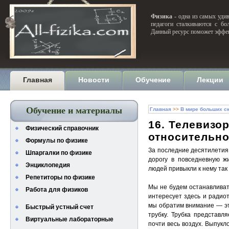
Физика
- одна из самых удив
педагоги сталкиваются с бо
Данный ресурс поможет эффек
Главная
Новости
Обучение
Лекции
Обучение и материалы
Главная
>>
В мире больших с
16. Телевизор
Физический справочник
относительно
Формулы по физике
За последние десятилетия
Шпаргалки по физике
дорогу в повседневную ж
Энциклопедия
людей привыкли к нему так ж
Репетиторы по физике
Мы не будем останавливат
Работа для физиков
интересует здесь и радиот
мы обратим внимание — эт
Быстрый устный счет
трубку. Трубка представл
Виртуальные лабораторные
почти весь воздух. Выпукл