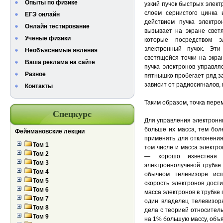
Опыты по физике
узкий пучок быстрых элект
слоем сернистого цинка и
ЕГЭ онлайн
действием пучка электро
Онлайн тестирование
вызывает на экране свет
Ученые физики
которые посредством э
электронный пучок. Эт
Необъяснимые явления
светящейся точки на экра
Ваша реклама на сайте
пучка электронов управля
Разное
пятнышко пробегает ряд за
зависит от радиосигналов
Контакты
Таким образом, точка пере
Спецкурс
Для управления электронны
больше их масса, тем бол
Фейнмановские лекции
применять для отклонения
Том 1
том числе и масса электро
Том 2
— хорошо известная в
Том 3
электроннолучевой трубке 
Том 4
обычном телевизоре испо
Том 5
скорость электронов дост
Том 6
масса электронов в трубке
Том 7
один владелец телевизора
Том 8
дела с теорией относитель
Том 9
на 1% большую массу, объя