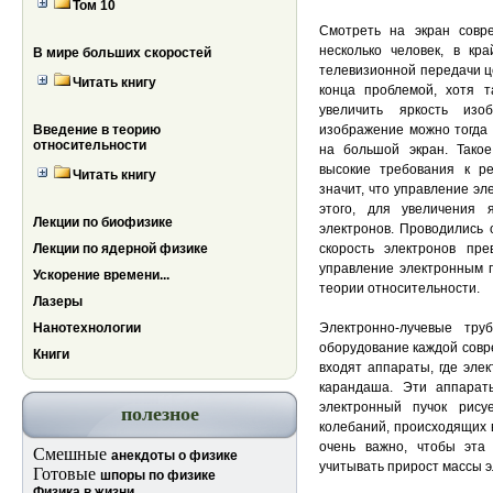
Том 10
Смотреть на экран совре
несколько человек, в кр
В мире больших скоростей
телевизионной передачи ц
Читать книгу
конца проблемой, хотя т
увеличить яркость изо
Введение в теорию
изображение можно тогда 
относительности
на большой экран. Такое
высокие требования к ре
Читать книгу
значит, что управление э
этого, для увеличения 
Лекции по биофизике
электронов. Проводились 
Лекции по ядерной физике
скорость электронов п
управление электронным п
Ускорение времени...
теории относительности.
Лазеры
Нанотехнологии
Электронно-лучевые тру
оборудование каждой совр
Книги
входят аппараты, где элек
карандаша. Эти аппарат
электронный пучок рисуе
полезное
колебаний, происходящих в
очень важно, чтобы эта
Смешные
анекдоты о физике
учитывать прирост массы э
Готовые
шпоры по физике
Физика в жизни