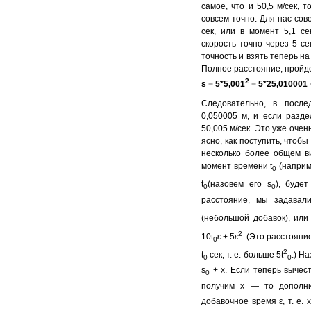
самое, что и 50,5 м/сек, 
совсем точно. Для нас сов
сек, или в момент 5,1 се
скорость точно через 5 се
точность и взять теперь на
Полное расстояние, пройде
2
s = 5*5,001
= 5*25,010001 
Следовательно, в посл
0,050005 м, и если разде
50,005 м/сек. Это уже очен
ясно, как поступить, чтобы
несколько более общем ви
момент времени t
(наприме
0
t
(назовем его s
), будет
0
0
расстояние, мы задавали
(небольшой добавок), или 
2
10t
ε + 5ε
. (Это расстояни
0
2
t
сек, т. е. больше 5t
.) Н
0
0
s
+ x. Если теперь вычест
0
получим х — то дополни
добавочное время ε, т. е. 