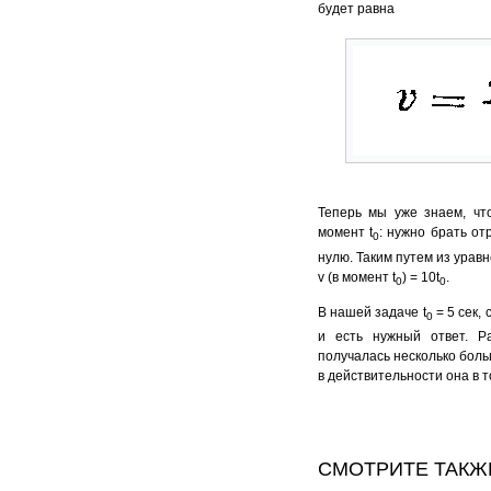
будет равна
Теперь мы уже знаем, что
момент t
: нужно брать от
0
нулю. Таким путем из уравн
v (в момент t
) = 10t
.
0
0
В нашей задаче t
= 5 сек, 
0
и есть нужный ответ. Ра
получалась несколько больш
в действительности она в т
СМОТРИТЕ ТАКЖ