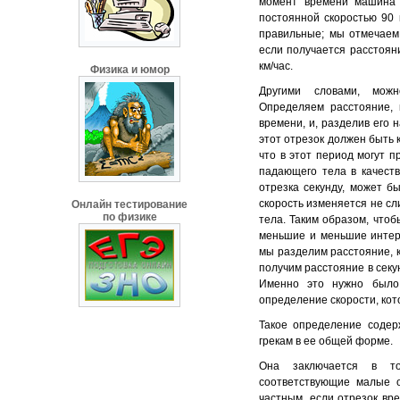
момент времени машина 
постоянной скоростью 90 
правильные; мы отмечаем
если получается расстояни
км/час.
Физика и юмор
Другими словами, мож
Определяем расстояние, 
времени, и, разделив его 
этот отрезок должен быть 
что в этот период могут 
падающего тела в качеств
отрезка секунду, может бы
скорость изменяется не сл
Онлайн тестирование
по физике
тела. Таким образом, чтоб
меньшие и меньшие интер
мы разделим расстояние, к
получим расстояние в секун
Именно это нужно было 
определение скорости, кот
Такое определение содер
грекам в ее общей форме.
Она заключается в т
соответствующие малые о
частным, если отрезок вр