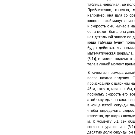
таблица неполная. Ее поло
Приближенно, конечно, 
например, она шла со сре
конце шестой минуты ничег
и скорость с 40 км/час в 
ее, а может быть, она двиг
нет детальной записи ее 
когда таблица будет поп
будет действительно вычис
математическая формула, к
(8.1)], то можно подсчита
тела в любой момент врем
В качестве примера дава
после начала падения. О
происходило с шариком на
45 м, так что, казалось бы,
поскольку скорость его вс
этой секунды она составля
в конце пятой секунды па
чтобы определить скорос
известно, где шарик находи
м. К моменту 5,1 сек общ
согласно уравнению (8.1
десятую долю секунды он пр