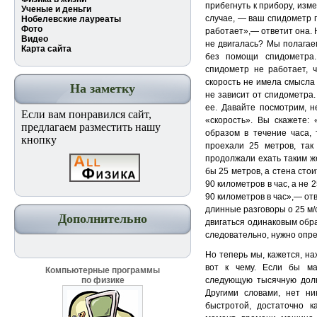
прибегнуть к прибору, изм
Ученые и деньги
случае, — ваш спидометр 
Нобелевские лауреаты
Фото
работает»,— ответит она. 
Видео
не двигалась? Мы полагаем
Карта сайта
без помощи спидометра.
спидометр не работает, 
скорость не имела смысла 
На заметку
не зависит от спидометра.
ее. Давайте посмотрим, 
Если вам понравился сайт,
«скорость». Вы скажете:
предлагаем разместить нашу
образом в течение часа, 
кнопку
проехали 25 метров, так
продолжали ехать таким ж
бы 25 метров, а стена сто
90 километров в час, а не 2
90 километров в час»,— отве
длинные разговоры о 25 м/
Дополнительно
двигаться одинаковым образ
следовательно, нужно опре
Но теперь мы, кажется, на
вот к чему. Если бы м
Компьютерные программы
по физике
следующую тысячную долю
Другими словами, нет ни
быстротой, достаточно ка