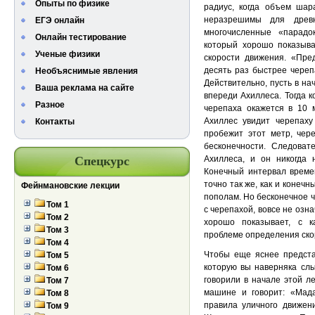
Опыты по физике
радиус, когда объем шар
неразрешимы для древн
ЕГЭ онлайн
многочисленные «парадо
Онлайн тестирование
который хорошо показыва
Ученые физики
скорости движения. «Пре
десять раз быстрее череп
Необъяснимые явления
Действительно, пусть в на
Ваша реклама на сайте
впереди Ахиллеса. Тогда к
Разное
черепаха окажется в 10 
Ахиллес увидит черепаху
Контакты
пробежит этот метр, чере
бесконечности. Следоват
Спецкурс
Ахиллеса, и он никогда 
Конечный интервал време
точно так же, как и конеч
Фейнмановские лекции
пополам. Но бесконечное ч
Том 1
с черепахой, вовсе не озн
Том 2
хорошо показывает, с к
Том 3
проблеме определения ско
Том 4
Чтобы еще яснее представ
Том 5
которую вы наверняка слы
Том 6
говорили в начале этой л
Том 7
машине и говорит: «Мад
Том 8
правила уличного движени
Том 9