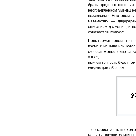
брать предел отношения 
неограниченном уменьшени
независимо Ньютоном и
математики — дифференц
описанием движения, и пе
означает 90 км/час?"
Попытаемся теперь точнее
время ε машина или какое
скорость v определяется ка
v = x/ε,
причем точность будет тем
следующим образом:
т. е. скорость есть предел
машины-нарушительницы 