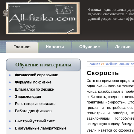
Физика
- одна из самых удив
педагоги сталкиваются с бо
Данный ресурс поможет эффек
Главная
Новости
Обучение
Лекции
Обучение и материалы
Главная
>>
Фейнмановские ле
Скорость
Физический справочник
Хотя мы примерно представ
Формулы по физике
одна очень важная тонкост
Шпаргалки по физике
конца разобраться в пробл
Энциклопедия
себя знать, когда пытаеш
понятием «скорость». Эт
Репетиторы по физике
греков, и потребовалос
Работа для физиков
геометрии и алгебры, 
вавилонянам. Попробуй
Быстрый устный счет
следующую задачу. Воздуш
Виртуальные лабораторные
увеличивается со скорость