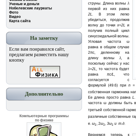
струны. Длина волны
λ
Ученые и деньги
Нобелевские лауреаты
первой из них равна
Фото
2
L
.
В этом легко
Видео
убедиться, продолжив
Карта сайта
волну до точки
x
=2
L
и
получив полный цикл
синусоидальной волны.
На заметку
Угловая частота ω
равна в общем случае
Если вам понравился сайт,
2πс, деленному на
предлагаем разместить нашу
длину волны
λ
,
а
кнопку
поскольку сейчас у нас
λ
=
2
L
,
то частота будет
равна
πc/L
,
что
согласуется с
формулой (49.6) при
n =
собственная гармоника нап
Дополнительно
Ее длина просто равна
L
частота ω должны быть в
третьей собственной гарм
Компьютерные программы
различные собственные га
по физике
е.
ω
, 2
ω
,
3
ω
и т.д.
1
1
1
Вернемся теперь к