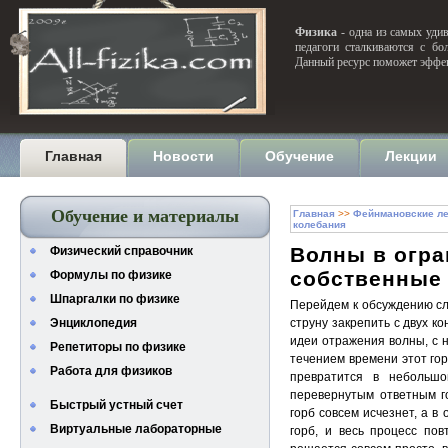
Физика
- одна из самых удив
педагоги сталкиваются с бо
Данный ресурс поможет эффек
Главная
Новости
Обучение
Лекции
Обучение и материалы
Главная
>>
Фейнмановские ле
колебания
Волны в огра
Физический справочник
собственные
Формулы по физике
Шпаргалки по физике
Перейдем к обсуждению сл
Энциклопедия
струну закрепить с двух ко
идеи отражения волны, с н
Репетиторы по физике
течением времени этот гор
Работа для физиков
превратится в небольшо
перевернутым ответным г
Быстрый устный счет
горб совсем исчезнет, а в
Виртуальные лабораторные
горб, и весь процесс пов