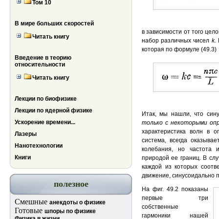
Том 10
В мире больших скоростей
в зависимости от того цело
Читать книгу
набор различных чисел
k.
которая по формуле (49.3)
Введение в теорию
относительности
Читать книгу
Лекции по биофизике
Лекции по ядерной физике
Итак, мы нашли, что син
Ускорение времени...
только с некоторыми оп
характеристика волн в о
Лазеры
система, всегда оказывае
Нанотехнологии
колебания, но частота 
Книги
природой ее границ. В сл
каждой из которых соотв
движение, синусоидально 
полезное
На фиг. 49.2 показаны
первые три
Смешные
анекдоты о физике
собственные
Готовые
шпоры по физике
гармоники нашей
Физика в жизни