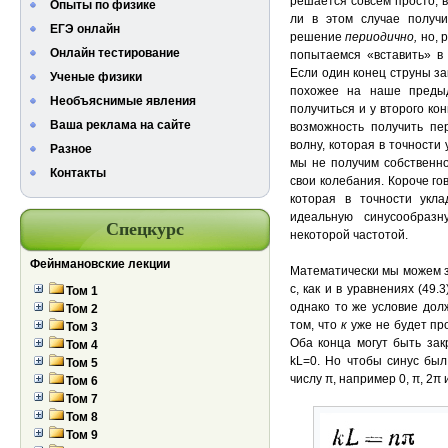
решается совсем просто, 
Опыты по физике
ли в этом случае получи
ЕГЭ онлайн
решение
периодично,
но, 
Онлайн тестирование
попытаемся «вставить» в 
Если один конец струны за
Ученые физики
похожее на наше преды
Необъяснимые явления
получиться и у второго ко
Ваша реклама на сайте
возможность получить пе
волну, которая в точности
Разное
мы не получим собственно
Контакты
свои колебания. Короче го
которая в точности укл
идеальную синусообраз
Спецкурс
некоторой частотой.
Фейнмановские лекции
Математически мы можем 
с, как и в уравнениях (49.
Том 1
однако то же условие дол
Том 2
том, что
к
уже не будет пр
Том 3
Оба конца могут быть зак
Том 4
kL=0. Но чтобы синус был
Том 5
числу π, например 0, π, 2π 
Том 6
Том 7
Том 8
Том 9