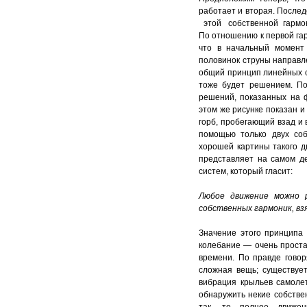
работает и вторая. Посл
этой собственной гармони
По отношению к первой гар
что в начальный момент 
половинок струны направл
общий принцип линейных с
тоже будет решением. По
решений, показанных на ф
этом же рисунке показан и
горб, пробегающий взад и в
помощью только двух соб
хорошей картины такого д
представляет на самом д
систем, который гласит:
Любое движение можно 
собственных гармоник, в
Значение этого принципа 
колебание — очень проста
времени. По правде гово
сложная вещь; существует
вибрация крыльев самоле
обнаружить некие собстве
так, то полное движе