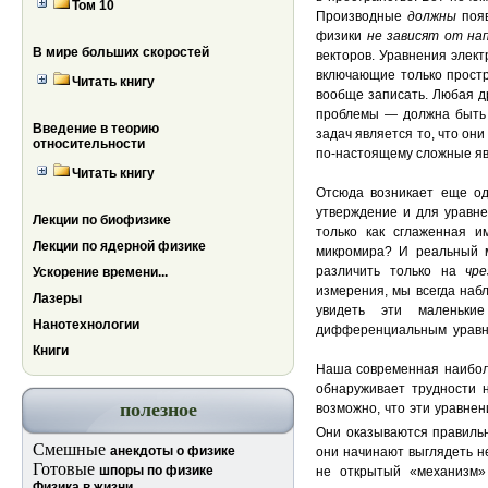
Том 10
Производные
должны
поя
физики
не зависят от на
В мире больших скоростей
векторов. Уравнения элек
включающие только прост
Читать книгу
вообще записать. Любая 
проблемы — должна быть 
Введение в теорию
задач является то, что он
относительности
по-настоящему сложные я
Читать книгу
Отсюда возникает еще од
утверждение и для уравн
Лекции по биофизике
только как сглаженная и
Лекции по ядерной физике
микромира? И реальный м
различить только на
чр
Ускорение времени...
измерения, мы всегда наб
Лазеры
увидеть эти малень
Нанотехнологии
дифференциальным урав
Книги
Наша современная наибол
обнаруживает трудности 
полезное
возможно, что эти уравнен
Они оказываются правиль
Смешные
анекдоты о физике
они начинают выглядеть н
Готовые
шпоры по физике
не открытый «механизм» 
Физика в жизни