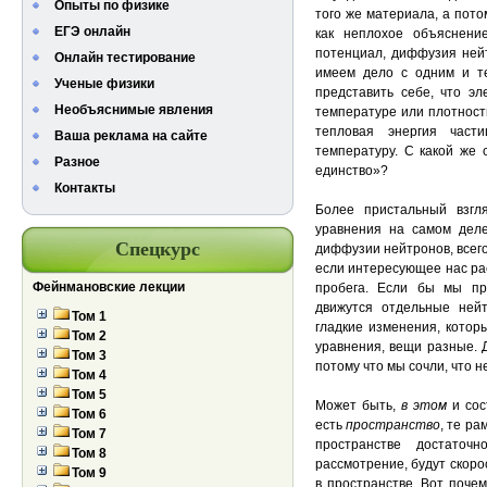
Опыты по физике
того же материала, а пото
ЕГЭ онлайн
как неплохое объяснение
потенциал, диффузия ней
Онлайн тестирование
имеем дело с одним и 
Ученые физики
представить себе, что э
Необъяснимые явления
температуре или плотнос
тепловая энергия час
Ваша реклама на сайте
температуру. С какой же 
Разное
единство»?
Контакты
Более пристальный взгл
уравнения на самом деле
Спецкурс
диффузии нейтронов, всег
если интересующее нас ра
Фейнмановские лекции
пробега. Если бы мы при
движутся отдельные нейт
Том 1
гладкие изменения, кото
Том 2
уравнения, вещи разные.
Том 3
потому что мы сочли, что 
Том 4
Том 5
Может быть,
в этом
и со
Том 6
есть
пространство
, те ра
Том 7
пространстве достаточ
Том 8
рассмотрение, будут скоро
Том 9
в пространстве. Вот почем