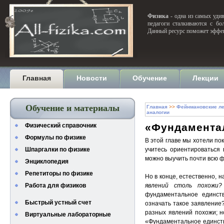
Физика
- одна из самых удив
педагоги сталкиваются с бо
Данный ресурс поможет эффек
Главная
Новости
Обучение
Лекции
Обучение и материалы
Главная
>>
Фейнмановские ле
аналогии
«Фундамента
Физический справочник
Формулы по физике
В этой главе мы хотели пок
Шпаргалки по физике
учитесь ориентироваться 
можно выучить почти всю фи
Энциклопедия
Репетиторы по физике
Но в конце, естественно, 
Работа для физиков
явлений столь похожи
фундаментальное единст
Быстрый устный счет
означать такое заявление?
разных явлений похожи; но
Виртуальные лабораторные
«Фундаментальное единство