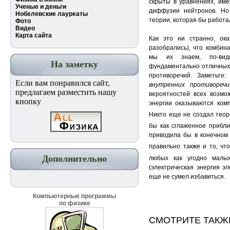
скрыты в уравнениях, име
Ученые и деньги
диффузии нейтронов. Но
Нобелевские лауреаты
теории, которая бы работа
Фото
Видео
Карта сайта
Как это ни странно, ок
разобрались), что комбин
мы их знаем, по-ви
На заметку
фундаментально отличных 
противоречий. Заметьте
Если вам понравился сайт,
внутрен
них противореч
предлагаем разместить нашу
вероятностей всех возмо
кнопку
энергии оказываются комп
Никто еще не создал теори
бы как сглаженное прибли
приводила бы в конечном с
правильно также и то, чт
Дополнительно
любых как угодно малы
(электрическая энергия эл
еще не сумел избавиться.
Компьютерные программы
по физике
СМОТРИТЕ ТАКЖ