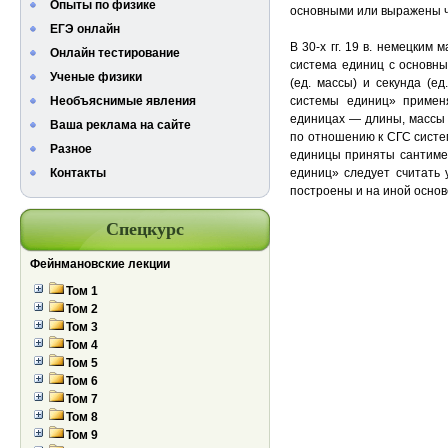
Опыты по физике
основными или выражены ч
ЕГЭ онлайн
В 30-х гг. 19 в. немецким
Онлайн тестирование
система единиц с основны
Ученые физики
(ед. массы) и секунда (е
Необъяснимые явления
системы единиц» примен
единицах — длины, массы 
Ваша реклама на сайте
по отношению к СГС систем
Разное
единицы приняты сантимет
Контакты
единиц» следует считать 
построены и на иной основ
Спецкурс
Фейнмановские лекции
Том 1
Том 2
Том 3
Том 4
Том 5
Том 6
Том 7
Том 8
Том 9