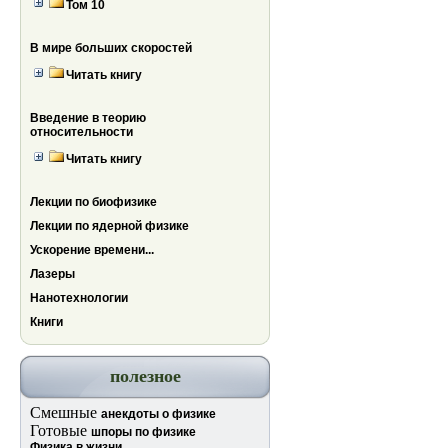
Том 10
В мире больших скоростей
Читать книгу
Введение в теорию
относительности
Читать книгу
Лекции по биофизике
Лекции по ядерной физике
Ускорение времени...
Лазеры
Нанотехнологии
Книги
полезное
Смешные
анекдоты о физике
Готовые
шпоры по физике
Физика в жизни