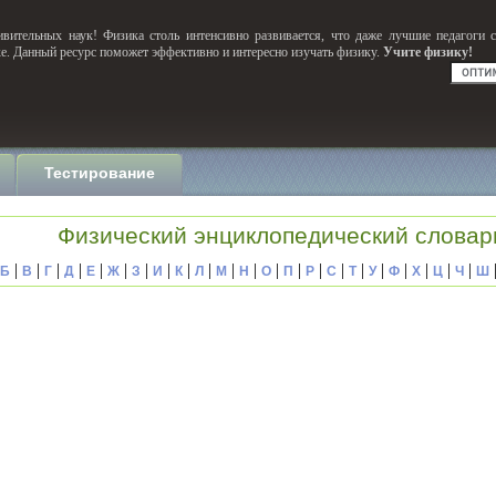
вительных наук! Физика столь интенсивно развивается, что даже лучшие педагоги 
ке. Данный ресурс поможет эффективно и интересно изучать физику.
Учите физику!
Тестирование
Физический энциклопедический словар
|
|
|
|
|
|
|
|
|
|
|
|
|
|
|
|
|
|
|
|
|
|
Б
В
Г
Д
Е
Ж
З
И
К
Л
М
Н
О
П
Р
С
Т
У
Ф
Х
Ц
Ч
Ш