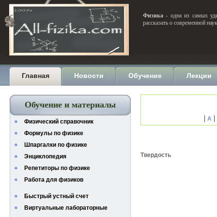
Физика
- одна из самых уди
рассказать о современной нау
Главная
Новости
Обучение
Лекции
Обучение и материалы
|
|
А
Физический справочник
Формулы по физике
Шпаргалки по физике
Твердость
Энциклопедия
Репетиторы по физике
Работа для физиков
Быстрый устный счет
Виртуальные лабораторные