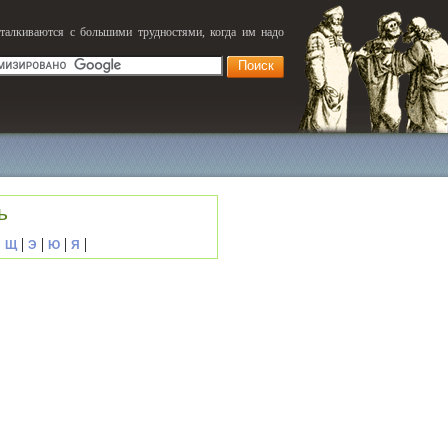
сталкиваются с большими трудностями, когда им надо
ь
|
|
|
|
|
Щ
Э
Ю
Я