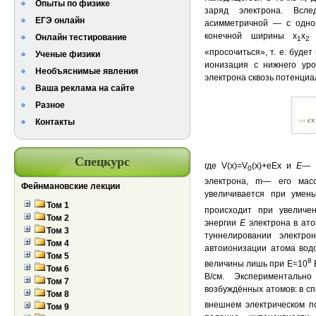
Опыты по физике
заряд электрона. Всле
ЕГЭ онлайн
асимметричной — с одно
конечной ширины x
x
(
Онлайн тестирование
1
2
«просочиться», т. е. буде
Ученые физики
ионизация с нижнего уро
Необъяснимые явления
электрона сквозь потенци
Ваша реклама на сайте
Разное
Контакты
Спецкурс
где V(x)=V
(x)+eEx и
E
— 
0
электрона, m— его масс
Фейнмановские лекции
увеличивается при умен
Том 1
происходит при увелич
Том 2
энергии
Е
электрона в ато
Том 3
туннелировании электрон
Том 4
автоионизации атома водо
Том 5
8
величины лишь при Е≈10
В
Том 6
В/см. Экспериментальн
Том 7
возбуждённых атомов: в сп
Том 8
внешнем электрическом п
Том 9