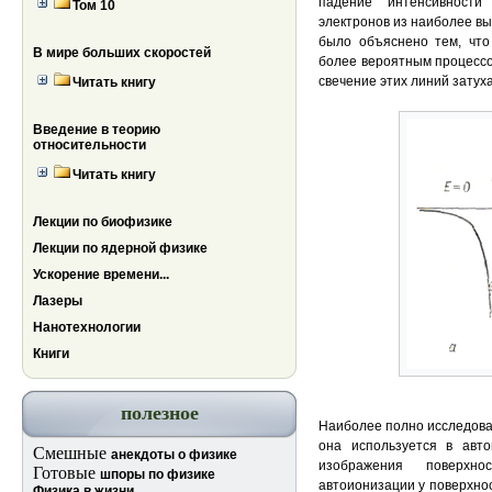
падение интенсивности
Том 10
электронов из наиболее вы
было объяснено тем, что
В мире больших скоростей
более вероятным процессом
свечение этих линий затуха
Читать книгу
Введение в теорию
относительности
Читать книгу
Лекции по биофизике
Лекции по ядерной физике
Ускорение времени...
Лазеры
Нанотехнологии
Книги
полезное
Наиболее полно исследован
она используется в авто
Смешные
анекдоты о физике
изображения поверх
Готовые
шпоры по физике
автоионизации у поверхно
Физика в жизни