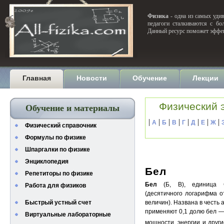
Физика
- одна из самых удив
педагоги сталкиваются с бо
Данный ресурс поможет эффек
Главная
Новости
Обучение
Лекции
Физический 
Обучение и материалы
|
|
|
|
|
|
|
|
А
Б
В
Г
Д
Е
Ж
Физический справочник
Формулы по физике
Шпаргалки по физике
Энциклопедия
Бел
Репетиторы по физике
Бел
(Б, В), единица С
Работа для физиков
(десятичного логарифма 
Быстрый устный счет
величин). Названа в честь а
применяют 0,1 долю бел — 
Виртуальные лабораторные
мощности, энергии и други