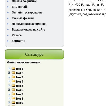
Опыты по физике
F
= √10·F
где F
и F
—
2
1
1
2
ЕГЭ онлайн
величины. Единица бел п
Онлайн тестирование
(акустика, радиотехника и д
Ученые физики
Необъяснимые явления
Ваша реклама на сайте
Разное
Контакты
Спецкурс
Фейнмановские лекции
Том 1
Том 2
Том 3
Том 4
Том 5
Том 6
Том 7
Том 8
Том 9