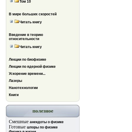
Том 10
В мире больших скоростей
Читать книгу
Введение в теорию
относительности
Читать книгу
Лекции по биофизике
Лекции по ядерной физике
Ускорение времени...
Лазеры
Нанотехнологии
Книги
полезное
Смешные
анекдоты о физике
Готовые
шпоры по физике
Физика в жизни