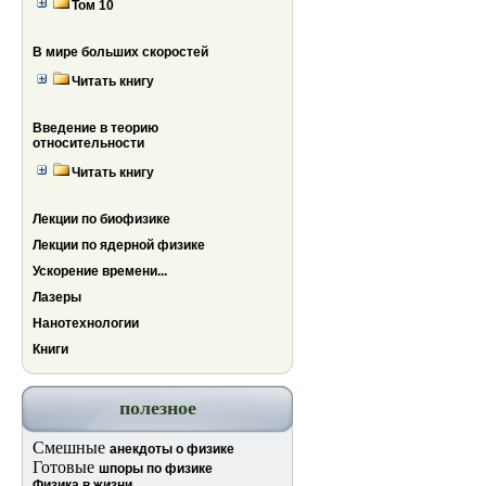
Том 10
В мире больших скоростей
Читать книгу
Введение в теорию
относительности
Читать книгу
Лекции по биофизике
Лекции по ядерной физике
Ускорение времени...
Лазеры
Нанотехнологии
Книги
полезное
Смешные
анекдоты о физике
Готовые
шпоры по физике
Физика в жизни