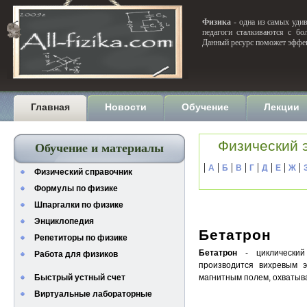
Физика
- одна из самых удив
педагоги сталкиваются с бо
Данный ресурс поможет эффек
Главная
Новости
Обучение
Лекции
Физический 
Обучение и материалы
|
|
|
|
|
|
|
|
А
Б
В
Г
Д
Е
Ж
Физический справочник
Формулы по физике
Шпаргалки по физике
Энциклопедия
Бетатрон
Репетиторы по физике
Бетатрон
- циклический 
Работа для физиков
производится вихревым 
Быстрый устный счет
магнитным полем, охватыва
Виртуальные лабораторные