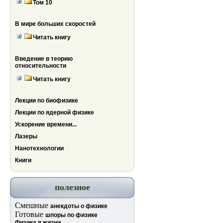
Том 10
В мире больших скоростей
Читать книгу
Введение в теорию
относительности
Читать книгу
Лекции по биофизике
Лекции по ядерной физике
Ускорение времени...
Лазеры
Нанотехнологии
Книги
полезное
Смешные
анекдоты о физике
Готовые
шпоры по физике
Физика в жизни