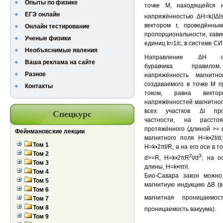
Опыты по физике
точке М, находящейся н
ЕГЭ онлайн
напряжённостью ΔH=k(IΔlsi
вектором r, проведённ
Онлайн тестирование
пропорциональности, зави
Ученые физики
единиц k=1/c, в системе СИ
Необъяснимые явления
Направление ΔН опр
Ваша реклама на сайте
буравчика правило
Разное
напряжённость магнитн
создаваемого в точке М п
Контакты
током, равна векто
напряжённостей магнитног
всех участков Δl про
Спецкурс
частности, на расст
протяжённого (длиной >= 
Фейнмановские лекции
магнитного поля H=k•2I/d
Том 1
H=k•2πI/R, а на его оси в 
Том 2
2
3
d>=R, H=k•2πR
I/d
; на о
Том 3
длины, H=k•πnI.
Том 4
Био-Савара закон можно
Том 5
магнитную индукцию ΔВ (
Том 6
магнитная проницаемос
Том 7
Том 8
проницаемость вакуума).
Том 9