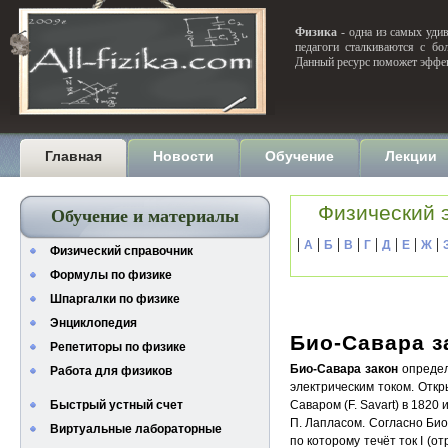
Физика
- одна из самых удив
педагоги сталкиваются с бо
Данный ресурс поможет эффек
Главная
Новости
Обучение
Лекции
Физический 
Обучение и материалы
|
|
|
|
|
|
|
|
А
Б
В
Г
Д
Е
Ж
Физический справочник
Формулы по физике
Шпаргалки по физике
Энциклопедия
Био-Савара з
Репетиторы по физике
Био-Савара закон
определ
Работа для физиков
электрическим током. Откры
Быстрый устный счет
Саваром (F. Savart) в 182
П. Лапласом. Согласно Био-
Виртуальные лабораторные
по которому течёт ток I (о