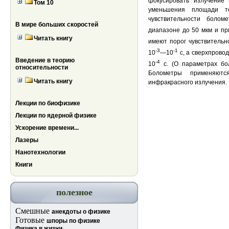
фокусировать излучение
Том 10
уменьшения площади те
чувствительности боло
В мире больших скоростей
диапазоне до 50 мкм и пр
Читать книгу
имеют порог чувствительн
-3
-1
10
—10
с, а сверхпрово
Введение в теорию
-4
10
с. (О параметрах бол
относительности
Болометры применяютс
Читать книгу
инфракрасного излучения.
Лекции по биофизике
Лекции по ядерной физике
Ускорение времени...
Лазеры
Нанотехнологии
Книги
полезное
Смешные
анекдоты о физике
Готовые
шпоры по физике
Физика в жизни