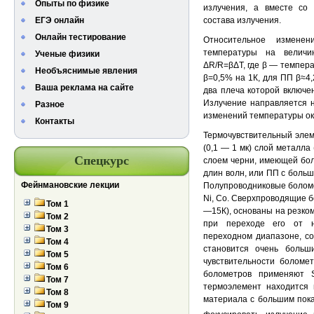
Опыты по физике
излучения, а вместе со
ЕГЭ онлайн
состава излучения.
Онлайн тестирование
Относительное измене
температуры на величи
Ученые физики
ΔR/R=βΔT, где β — темпер
Необъяснимые явления
β=0,5% на 1К, для ПП β≈4,
Ваша реклама на сайте
два плеча которой включе
Излучение направляется н
Разное
изменений температуры о
Контакты
Термочувствительный элем
(0,1 — 1 мк) слой металла 
Спецкурс
слоем черни, имеющей бо
длин волн, или ПП с боль
Фейнмановские лекции
Полупроводниковые боломет
Ni, Co. Сверхпроводящие 
Том 1
—15К), основаны на резко
Том 2
при переходе его от н
Том 3
переходном диапазоне, с
Том 4
становится очень больш
Том 5
чувствительности боломе
Том 6
болометров применяют 
Том 7
термоэлемент находится 
Том 8
материала с большим пок
Том 9