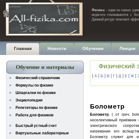
Физика
- одна из самых удив
педагоги сталкиваются с бо
Данный ресурс поможет эффек
Главная
Новости
Обучение
Лекции
Физический 
Обучение и материалы
|
|
|
|
|
|
|
|
А
Б
В
Г
Д
Е
Ж
Физический справочник
Формулы по физике
Шпаргалки по физике
Энциклопедия
Болометр
Репетиторы по физике
Болометр
, ( от греч. b
Работа для физиков
неселективный приёмник 
Быстрый устный счет
электрического сопрот
нагревании его вследст
Виртуальные лабораторные
Болометр служит для из