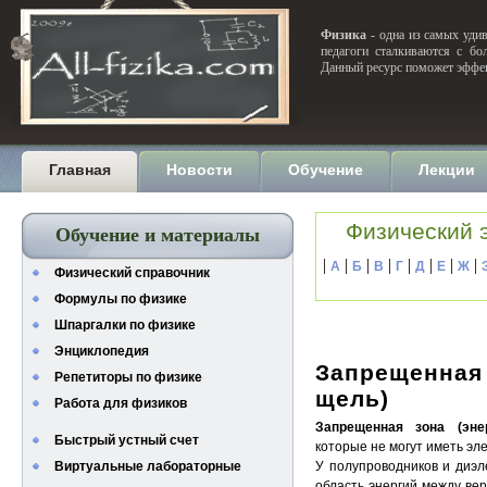
Физика
- одна из самых удив
педагоги сталкиваются с бо
Данный ресурс поможет эффек
Главная
Новости
Обучение
Лекции
Физический 
Обучение и материалы
|
|
|
|
|
|
|
|
А
Б
В
Г
Д
Е
Ж
Физический справочник
Формулы по физике
Шпаргалки по физике
Энциклопедия
Запрещенная 
Репетиторы по физике
щель)
Работа для физиков
Запрещенная зона (эне
Быстрый устный счет
которые не могут иметь эл
Виртуальные лабораторные
У полупроводников и диэ
область энергий между ве