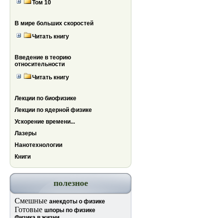
Том 10
В мире больших скоростей
Читать книгу
Введение в теорию
относительности
Читать книгу
Лекции по биофизике
Лекции по ядерной физике
Ускорение времени...
Лазеры
Нанотехнологии
Книги
полезное
Смешные
анекдоты о физике
Готовые
шпоры по физике
Физика в жизни