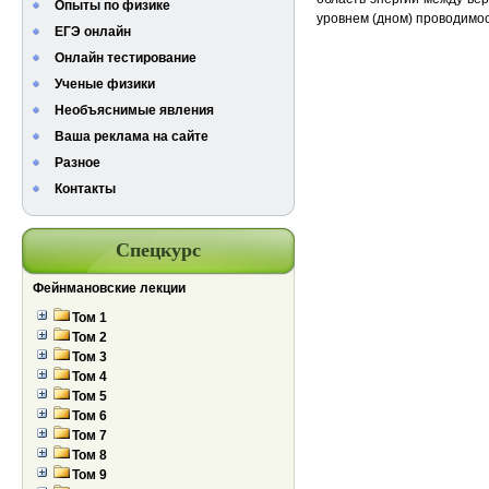
Опыты по физике
уровнем (дном) проводимос
ЕГЭ онлайн
Онлайн тестирование
Ученые физики
Необъяснимые явления
Ваша реклама на сайте
Разное
Контакты
Спецкурс
Фейнмановские лекции
Том 1
Том 2
Том 3
Том 4
Том 5
Том 6
Том 7
Том 8
Том 9