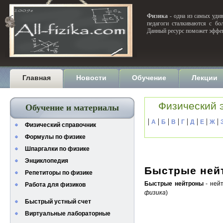
Физика
- одна из самых удив
педагоги сталкиваются с бо
Данный ресурс поможет эффек
Главная
Новости
Обучение
Лекции
Физический 
Обучение и материалы
|
|
|
|
|
|
|
|
А
Б
В
Г
Д
Е
Ж
Физический справочник
Формулы по физике
Шпаргалки по физике
Энциклопедия
Быстрые ней
Репетиторы по физике
Быстрые нейтроны
- нейт
Работа для физиков
физика
)
Быстрый устный счет
Виртуальные лабораторные