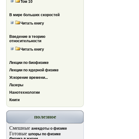
Том 10
В мире больших скоростей
Читать книгу
Введение в теорию
относительности
Читать книгу
Лекции по биофизике
Лекции по ядерной физике
Ускорение времени...
Лазеры
Нанотехнологии
Книги
полезное
Смешные
анекдоты о физике
Готовые
шпоры по физике
Физика в жизни