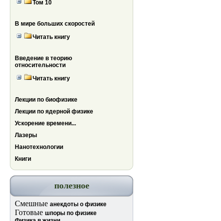
Том 10
В мире больших скоростей
Читать книгу
Введение в теорию
относительности
Читать книгу
Лекции по биофизике
Лекции по ядерной физике
Ускорение времени...
Лазеры
Нанотехнологии
Книги
полезное
Смешные
анекдоты о физике
Готовые
шпоры по физике
Физика в жизни