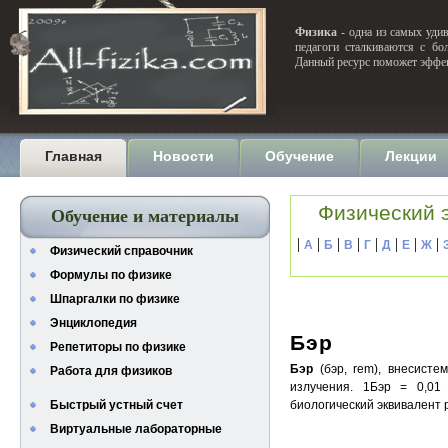
Физика
- одна из самых удив
педагоги сталкиваются с бо
Данный ресурс поможет эффек
Главная
Новости
Обучение
Лекции
Физический 
Обучение и материалы
|
|
|
|
|
|
|
|
А
Б
В
Г
Д
Е
Ж
Физический справочник
Формулы по физике
Шпаргалки по физике
Энциклопедия
Бэр
Репетиторы по физике
Бэр
(бэр, rem), внесисте
Работа для физиков
излучения. 1Бэр = 0,01
Быстрый устный счет
биологический эквивалент 
Виртуальные лабораторные