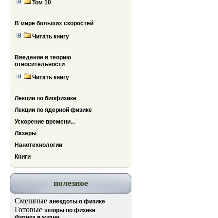
Том 10
В мире больших скоростей
Читать книгу
Введение в теорию
относительности
Читать книгу
Лекции по биофизике
Лекции по ядерной физике
Ускорение времени...
Лазеры
Нанотехнологии
Книги
полезное
Смешные
анекдоты о физике
Готовые
шпоры по физике
Физика в жизни