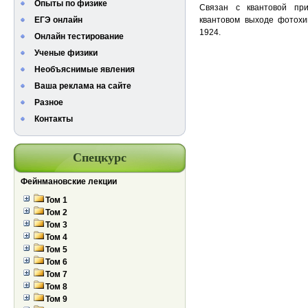
Опыты по физике
Связан с квантовой пр
ЕГЭ онлайн
квантовом выходе фотохи
1924.
Онлайн тестирование
Ученые физики
Необъяснимые явления
Ваша реклама на сайте
Разное
Контакты
Спецкурс
Фейнмановские лекции
Том 1
Том 2
Том 3
Том 4
Том 5
Том 6
Том 7
Том 8
Том 9