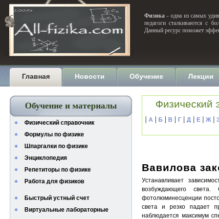
Физика
- одна из самых удив
педагоги сталкиваются с бо
Данный ресурс поможет эффек
Главная
Новости
Обучение
Лекции
Физический 
Обучение и материалы
|
|
|
|
|
|
|
|
А
Б
В
Г
Д
Е
Ж
Физический справочник
Формулы по физике
Шпаргалки по физике
Энциклопедия
Вавилова зак
Репетиторы по физике
Устанавливает зависимо
Работа для физиков
возбуждающего света. 
Быстрый устный счет
фотолюминесценции посто
света и резко падает п
Виртуальные лабораторные
наблюдается максимум спе