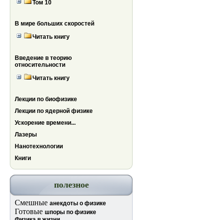
Том 10
В мире больших скоростей
Читать книгу
Введение в теорию
относительности
Читать книгу
Лекции по биофизике
Лекции по ядерной физике
Ускорение времени...
Лазеры
Нанотехнологии
Книги
полезное
Смешные
анекдоты о физике
Готовые
шпоры по физике
Физика в жизни