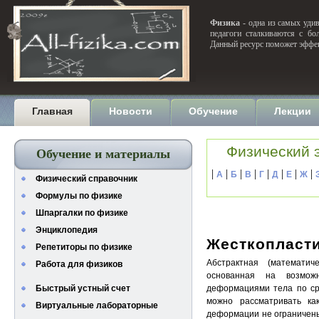
Физика
- одна из самых удив
педагоги сталкиваются с бо
Данный ресурс поможет эффек
Главная
Новости
Обучение
Лекции
Физический 
Обучение и материалы
|
|
|
|
|
|
|
|
А
Б
В
Г
Д
Е
Ж
Физический справочник
Формулы по физике
Шпаргалки по физике
Энциклопедия
Жесткопласти
Репетиторы по физике
Абстрактная (математич
Работа для физиков
основанная на возмож
Быстрый устный счет
деформациями тела по ср
можно рассматривать ка
Виртуальные лабораторные
деформации не ограничен