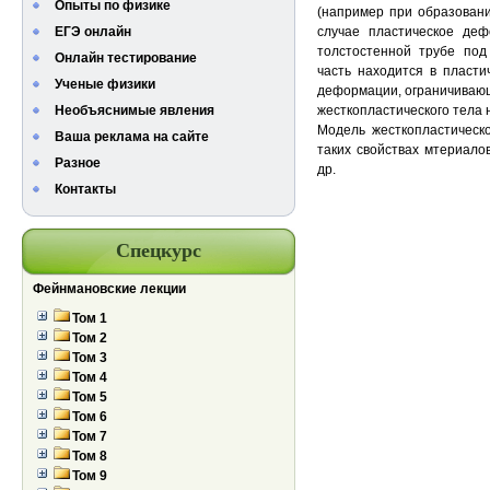
Опыты по физике
(например при образовани
ЕГЭ онлайн
случае пластическое деф
толстостенной трубе под
Онлайн тестирование
часть находится в пласти
Ученые физики
деформации, ограничивающ
Необъяснимые явления
жесткопластического тела 
Модель жесткопластическ
Ваша реклама на сайте
таких свойствах мтериалов
Разное
др.
Контакты
Спецкурс
Фейнмановские лекции
Том 1
Том 2
Том 3
Том 4
Том 5
Том 6
Том 7
Том 8
Том 9