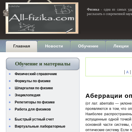
Физика
- одна из самых уди
рассказать о современной нау
Главная
Новости
Обучение
Лекции
Обучение и материалы
|
|
А
Физический справочник
Формулы по физике
Шпаргалки по физике
Аберрации оп
Энциклопедия
Репетиторы по физике
(от лат. aberratio — укл
проявляются в том, что о
Работа для физиков
Наиболее распространены
Быстрый устный счет
испущенные одной точкой
основной части системы,
Виртуальные лабораторные
оптические систему. Если 