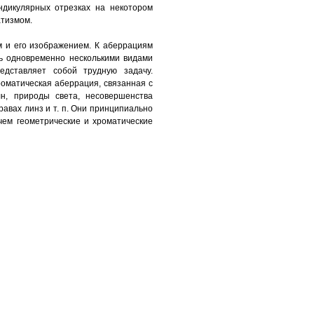
ндикулярных отрезках на некотором
атизмом.
м и его изображением. К аберрациям
ть одновременно несколькими видами
едставляет собой трудную задачу.
оматическая аберрация, связанная с
н, природы света, несовершенства
авах линз и т. п. Они принципиально
чем геометрические и хроматические