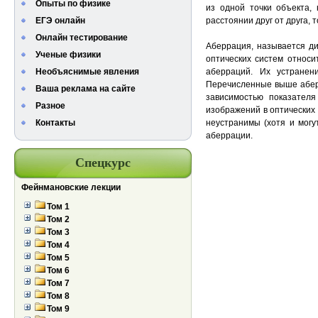
Опыты по физике
из одной точки объекта,
ЕГЭ онлайн
расстоянии друг от друга,
Онлайн тестирование
Аберрация, называется ди
Ученые физики
оптических систем относи
Необъяснимые явления
аберраций. Их устранен
Перечисленные выше аберр
Ваша реклама на сайте
зависимостью показателя
Разное
изображений в оптических 
Контакты
неустранимы (хотя и могу
аберрации.
Спецкурс
Фейнмановские лекции
Том 1
Том 2
Том 3
Том 4
Том 5
Том 6
Том 7
Том 8
Том 9