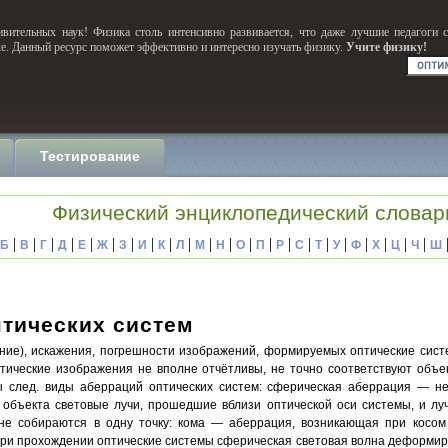
вительных наук! Физика столь интенсивно развивается, что даже лучшие педагоги 
ке. Данный ресурс поможет эффективно и интересно изучать физику.
Учите физику!
Тестирование
Физический энциклопедический словар
|
|
|
|
|
|
|
|
|
|
|
|
|
|
|
|
|
|
|
|
|
|
Б
В
Г
Д
Е
Ж
З
И
К
Л
М
Н
О
П
Р
С
Т
У
Ф
Х
Ц
Ч
Ш
тических систем
онение), искажения, погрешности изображений, формируемых оптические сис
птические изображения не вполне отчётливы, не точно соответствуют объ
 след. виды аберраций оптических систем: сферическая аберрация — не
 объекта световые лучи, прошедшие вблизи оптической оси системы, и л
 не собираются в одну точку: кома — аберрация, возникающая при косом
при прохождении оптические системы сферическая световая волна деформируе