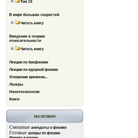
Том 10
В мире больших скоростей
Читать книгу
Введение в теорию
относительности
Читать книгу
Лекции по биофизике
Лекции по ядерной физике
Ускорение времени...
Лазеры
Нанотехнологии
Книги
полезное
Смешные
анекдоты о физике
Готовые
шпоры по физике
Физика в жизни