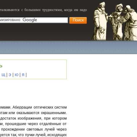
сталкиваются с большими трудностями, когда им надо
ь
|
|
|
|
|
Щ
Э
Ю
Я
темами. Аберрации оптических систем
ектам или оказываются окрашенными.
достаток изображения, при котором
учи, прошедшие через отдалённые от
 прохождении световых лучей через
тся так, что пучки лучей, исходящих