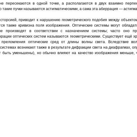
 не пересекаются в одной точке, а располагаются в двух взаимно перпе
 то такие пучки называются астигматическими, а сама эта аберрация — астигм
сторсией, приводит к нарушению геометрического подобия между объекто
тся также кривизна поля изображения. Оптические системы могут облада
ие производят в соответствии с назначением системы; часто оно пр
ации оптических систем называются геометрическими. Существует ещё хр
 преломления оптические сред от длины волны света. Вследствие вол
системах возникают также в результате дифракции света на диафрагмах, опр
т быть уменьшены), но обычно влияют на качество изображения меньше, 