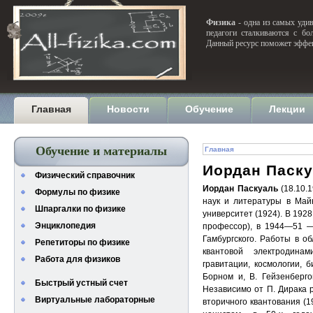
Физика
- одна из самых удив
педагоги сталкиваются с бо
Данный ресурс поможет эффек
Главная
Новости
Обучение
Лекции
Обучение и материалы
Главная
Иордан Паск
Физический справочник
Иордан Паскуаль
(18.10.
Формулы по физике
наук и литературы в Майн
Шпаргалки по физике
университет (1924). В 192
Энциклопедия
профессор), в 1944—51 —
Гамбургского. Работы в об
Репетиторы по физике
квантовой электродина
Работа для физиков
гравитации, космологии, 
Борном и, В. Гейзенберг
Быстрый устный счет
Независимо от П. Дирака 
Виртуальные лабораторные
вторичного квантования (1