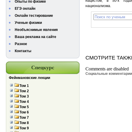
нацистом, в 50-х года
Опыты по физике
национализма.
ЕГЭ онлайн
Онлайн тестирование
Ученые физики
Необъяснимые явления
Ваша реклама на сайте
Разное
Контакты
СМОТРИТЕ ТАКЖ
Спецкурс
Comments are disabled
Социальные комментари
Фейнмановские лекции
Том 1
Том 2
Том 3
Том 4
Том 5
Том 6
Том 7
Том 8
Том 9