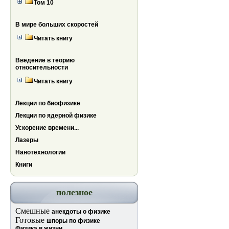
Том 10
В мире больших скоростей
Читать книгу
Введение в теорию
относительности
Читать книгу
Лекции по биофизике
Лекции по ядерной физике
Ускорение времени...
Лазеры
Нанотехнологии
Книги
полезное
Смешные
анекдоты о физике
Готовые
шпоры по физике
Физика в жизни