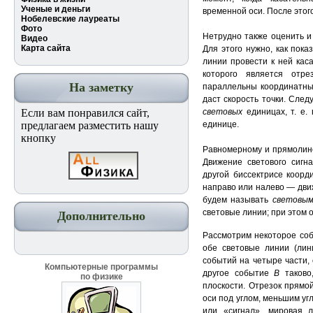
Ученые и деньги
временной оси. После этог
Нобелевские лауреаты
Фото
Нетрудно также оценить и
Видео
Карта сайта
Для этого нужно, как пока
линии провести к ней кас
которого является отр
На заметку
параллельны координатны
даст скорость точки. Следу
Если вам понравился сайт,
световых
единицах, т. е.
предлагаем разместить нашу
единице.
кнопку
Равномерному и прямолин
Движение светового сигн
другой биссектрисе коорд
направо или налево — дви
будем называть
световы
световые линии; при этом 
Дополнительно
Рассмотрим некоторое со
обе световые линии (ли
событий на четыре части
Компьютерные программы
другое событие
В
таков
по физике
плоскости. Отрезок прямо
оси под углом, меньшим уг
или «сигнал», мировая 