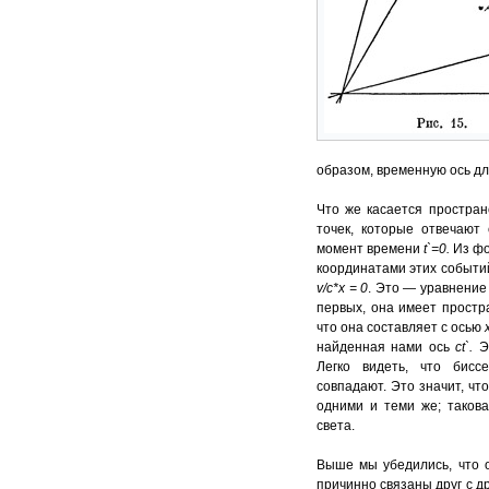
образом, временную ось д
Что же касается простран
точек, которые отвечают
момент времени
t
`=0
.
Из фо
координатами этих событи
v/c*x = 0
. Это — уравнение 
первых, она имеет простр
что она составляет с осью
найденная нами ось
ct`.
Э
Легко видеть, что бисс
совпадают. Это значит, чт
одними и теми же; такова
света.
Выше мы убедились, что о
причинно связаны друг с д