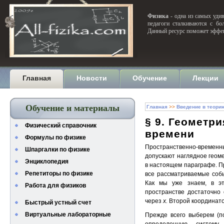
Физика
- одна из самых удив
педагоги сталкиваются с бо
Данный ресурс поможет эффек
Главная
Новости
Обучение
Лекции
Обучение и материалы
Главная
>>
Введение в теори
§ 9. Геометр
Физический справочник
времени
Формулы по физике
Пространственно-врем
Шпаргалки по физике
допускают наглядное геоме
Энциклопедия
в настоящем параграфе. П
Репетиторы по физике
все рассматриваемые собы
Как мы уже знаем, в э
Работа для физиков
пространстве достаточно
через
х
.
Второй координато
Быстрый устный счет
Виртуальные лабораторные
Прежде всего выберем (по