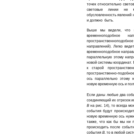
точек относительно свето
световые линии не м
обусловленность явлений н
и должно быть.
Выше мы видели, что 
временноподобное н
пространственноподобное 
направлений). Легко виде
временноподобное направл
параллельную этому напр
новой системы координат. 
к старой пространстве
пространственно-подобно
ось параллельно этому 
новую временную ось и пол
Если даны любые два собы
соединяющий их отрезок и
В
на рис. 14), то всегда м
события будут происходит
новую временную ось нуж
также, что как бы мы ни
происходить после событ
события
В
,
то в любой сис