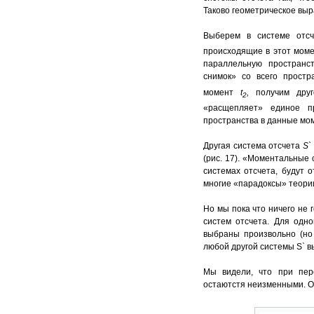
Таково геометрическое вы
Выберем в системе отс
происходящие в этот момен
параллельную пространс
снимок» со всего прост
момент
t
,
получим дру
2
«расщепляет» единое 
пространства в данные мо
Другая система отсчета
S
`
(рис. 17). «Моментальные
системах отсчета, будут 
многие «парадоксы» теори
Но мы пока что ничего не
систем отсчета. Для одн
выбраны произвольно (но
любой другой системы S` 
Мы видели, что при пер
остаютстя неизменными. О