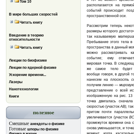
Том 10
располагаются на прямой
событий происходит поз
В мире больших скоростей
пространственной оси.
Читать книгу
Рассмотрим теперь неко
размеры которого достаточн
Введение в теорию
так называемую
материа
относительности
Пребывание этого тела в 
пространства в данный мо
Читать книгу
можно рассматривать ка
событие; ему отвечае
Лекции по биофизике
мировая точка. В следующ
Лекции по ядерной физике
же самое тело будет 
вообще говоря, в другой т
Ускорение времени...
нанесем на
плоскость 
Лазеры
получим линию —
мирову
Нанотехнологии
представление о всей ис
изображенную на рис. 13
Книги
точка двигалась сначал
скоростью (участок
АВ)
,
так
полезное
притом почти параллель
увеличивается (участок
ВС
промежуток времени она с
Смешные
анекдоты о физике
снова уменьшается, и точк
Готовые
шпоры по физике
момент, когда касател
Физика в жизни