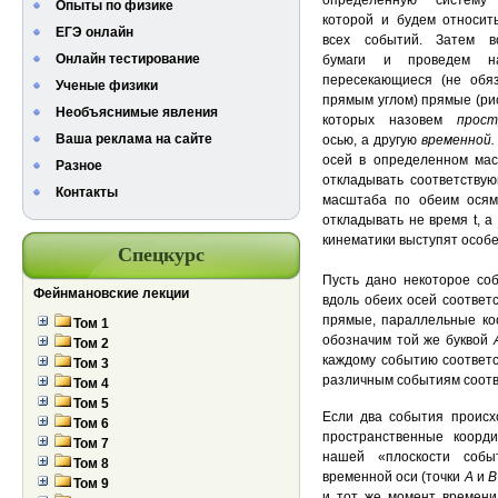
определенную систему
Опыты по физике
которой и будем относит
ЕГЭ онлайн
всех событий. Затем в
Онлайн тестирование
бумаги и проведем 
пересекающиеся (не обя
Ученые физики
прямым углом) прямые (рис.
Необъяснимые явления
которых назовем
прост
Ваша реклама на сайте
осью, а другую
временной
осей в определенном ма
Разное
откладывать соответству
Контакты
масштаба по обеим осям
откладывать не время t, 
кинематики выступят особе
Спецкурс
Пусть дано некоторое с
Фейнмановские лекции
вдоль обеих осей соответ
прямые, параллельные ко
Том 1
обозначим той же буквой
Том 2
каждому событию соответс
Том 3
различным событиям соотв
Том 4
Том 5
Если два события происхо
Том 6
пространственные коорд
Том 7
нашей «плоскости собы
Том 8
временной оси (точки
А
и
Том 9
и тот же момент времени