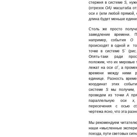
стержня в системе
S
,
нуж
(отрезок
ОА)
масштаба от
оси
х
(или любой прямой, 
длина будет меньше едини
Столь же просто получа
замедление времени. Пу
например, события
О
происходят в одной и т
точке в системе S` (рис.
Опять-таки ради прос
положим, что их мировые 
лежат на оси
ct
`
,
а проме
времени между ними р
единице. Разность врем
координат этих событ
системе
S
мы получим, 
проведем из точки
А
пр
параллельную оси
х
,
пересечения с осью
c
t
чертежа ясно, что эта раз
Мы рекомендуем читателю 
наши «мысленные экспери
поезда, пути световых сигна