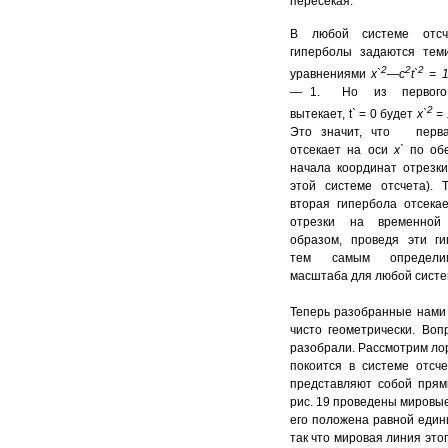
пересекая.
В любой системе отсч
гиперболы задаются тем
2
2
2
уравнениями
х`
—
c
t
`
=
— 1. Но из первого
2
вытекает, t` = 0 будет
х`
= 
Это значит, что перва
отсекает на оси
х
`
по об
начала координат отрезки
этой системе отсчета). 
вторая гипербола отсека
отрезки на временной
образом, проведя эти г
тем самым определи
масштаба для любой систе
Теперь разобранные нами
чисто геометрически. Во
разобрали. Рассмотрим ло
покоится в системе отсч
представляют собой пря
рис. 19 проведены мировые
его положена равной един
так что мировая линия это