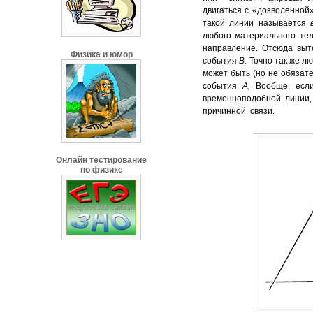
двигаться с «дозволенной
такой линии называется
любого материального те
направление. Отсюда выт
Физика и юмор
события
В
.
Точно так же л
может быть (но не обязате
события
А
,
Вообще, есл
временноподобной линии,
причинной связи.
Онлайн тестирование
по физике