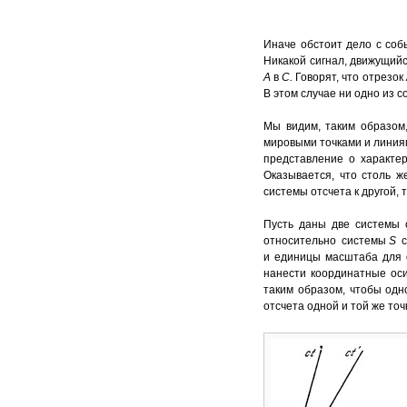
Иначе обстоит дело с со
Никакой сигнал, движущийс
А
в
С.
Говорят, что отрезок
В этом случае ни одно из с
Мы видим, таким образом
мировыми точками и линия
представление о характер
Оказывается, что столь ж
системы отсчета к другой, 
Пусть даны две системы
относительно системы
S
и единицы масштаба для
нанести координатные ос
таким образом, чтобы одн
отсчета одной и той же то