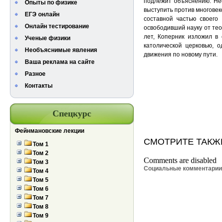
подлежит объяснению. Не
Опыты по физике
выступить против многовек
ЕГЭ онлайн
составной частью своего
Онлайн тестирование
освободивший науку от тео
лет, Коперник изложил в
Ученые физики
католической церковью, 
Необъяснимые явления
движения по новому пути.
Ваша реклама на сайте
Разное
Контакты
Спецкурс
Фейнмановские лекции
СМОТРИТЕ ТАКЖ
Том 1
Том 2
Comments are disabled
Том 3
Социальные комментари
Том 4
Том 5
Том 6
Том 7
Том 8
Том 9