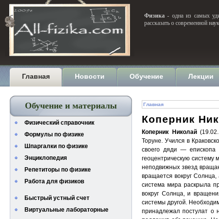
Физика
- одна из самых уди
рассказать о современной нау
Главная
Новости
Обучение
Лекции
Обучение и материалы
Главная
Коперник Ни
Физический справочник
Коперник Николай
(19.02
Формулы по физике
Торуне. Учился в Краковск
Шпаргалки по физике
своего дяди — епископа 
Энциклопедия
геоцентрическую систему 
неподвижных звезд вращают
Репетиторы по физике
вращается вокруг Солнца,
Работа для физиков
система мира раскрыла п
вокруг Солнца, и вращен
Быстрый устный счет
системы другой. Необходи
Виртуальные лабораторные
принадлежал постулат о 