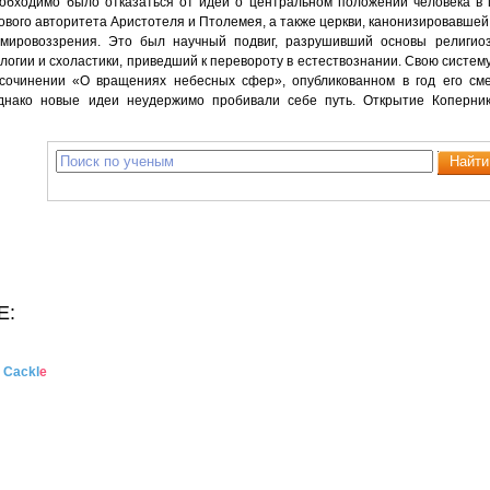
обходимо было отказаться от идеи о центральном положении человека в 
ового авторитета Аристотеля и Птолемея, а также церкви, канонизировавшей
 мировоззрения. Это был научный подвиг, разрушивший основы религиоз
логии и схоластики, приведший к перевороту в естествознании. Свою систем
 сочинении «О вращениях небесных сфер», опубликованном в год его см
однако новые идеи неудержимо пробивали себе путь. Открытие Коперни
Е:
и
Cackl
e