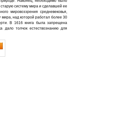
природе. Наконец, необходимо было
 старую систему мира и сделавшей ее
ного мировоззрения средневековья,
у мира, над которой работал более 30
ерти. В 1616 книга была запрещена
ка дало толчок естествознанию для