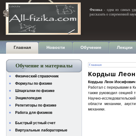
Физика
- одна из самых уди
рассказать о современной нау
Главная
Новости
Обучение
Лекции
Обучение и материалы
Главная
Кордыш Леон
Физический справочник
Кордыш Леон Иосифович
Формулы по физике
Работал с перерывами в Ки
Шпаргалки по физике
также руководил секцией 
Энциклопедия
Научно-исследовательский
области механики, акуст
Репетиторы по физике
механики.
Работа для физиков
Быстрый устный счет
Виртуальные лабораторные