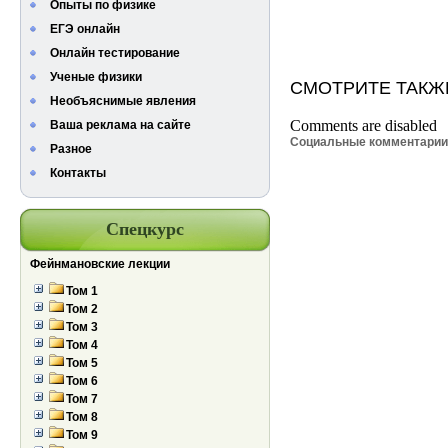
Опыты по физике
ЕГЭ онлайн
Онлайн тестирование
Ученые физики
СМОТРИТЕ ТАКЖ
Необъяснимые явления
Comments are disabled
Ваша реклама на сайте
Социальные комментари
Разное
Контакты
Спецкурс
Фейнмановские лекции
Том 1
Том 2
Том 3
Том 4
Том 5
Том 6
Том 7
Том 8
Том 9