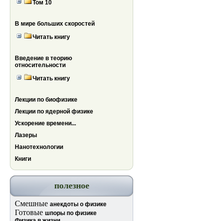
Том 10
В мире больших скоростей
Читать книгу
Введение в теорию
относительности
Читать книгу
Лекции по биофизике
Лекции по ядерной физике
Ускорение времени...
Лазеры
Нанотехнологии
Книги
полезное
Смешные
анекдоты о физике
Готовые
шпоры по физике
Физика в жизни