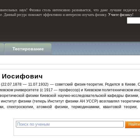
вительных наук! Физика столь интенсивно развивается, что даже лучшие педагоги 
ке. Данный ресурс поможет эффективно и интересно изучать физику.
Учите физику!
Тестирование
 Иосифович
(22.07.1878 — 11.07.1932) — советский физик-теоретик. Родился в Киеве. О
евском университете (с 1917 — профессор) и Киевском политехническом инс
теоретической физики Киевской научно-исследовательской кафедры физики,
 институт физики (теперь Институт физики АН УССР) возглавлял теоретичес
ики, спектроскопии, атомной физики, термодинамики, квантовой теории,