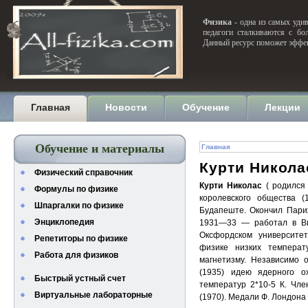
Физика
- одна из самых удив
педагоги сталкиваются с бо
Данный ресурс поможет эффек
Главная
Новости
Обучение
Лекции
Обучение и материалы
Главная
Курти Никола
Физический справочник
Курти Николас
( родился 
Формулы по физике
королевского общества (
Шпаргалки по физике
Будапеште. Окончил Париж
Энциклопедия
1931—33 — работал в Вы
Оксфордском университет
Репетиторы по физике
физике низких темпера
Работа для физиков
магнетизму. Независимо 
(1935) идею ядерного о
Быстрый устный счет
температур 2*10-5 К. Чле
Виртуальные лабораторные
(1970). Медали Ф. Лондона 