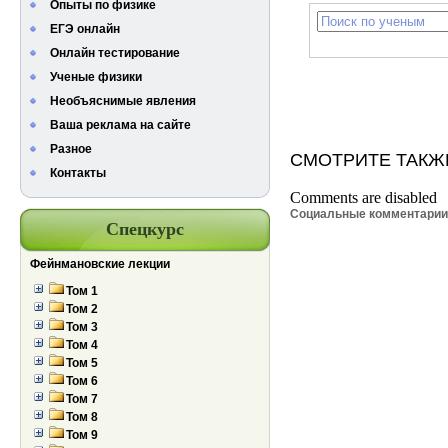
Опыты по физике
ЕГЭ онлайн
Онлайн тестирование
Ученые физики
Необъяснимые явления
Ваша реклама на сайте
Разное
СМОТРИТЕ ТАКЖ
Контакты
Comments are disabled
Социальные комментари
Спецкурс
Фейнмановские лекции
Том 1
Том 2
Том 3
Том 4
Том 5
Том 6
Том 7
Том 8
Том 9