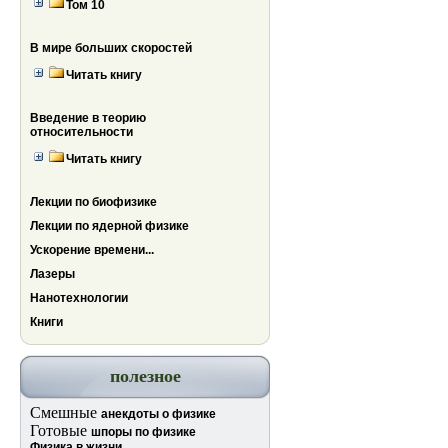
Том 10
В мире больших скоростей
Читать книгу
Введение в теорию
относительности
Читать книгу
Лекции по биофизике
Лекции по ядерной физике
Ускорение времени...
Лазеры
Нанотехнологии
Книги
полезное
Смешные
анекдоты о физике
Готовые
шпоры по физике
Физика в жизни