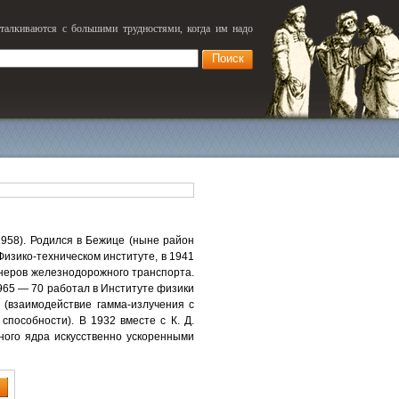
сталкиваются с большими трудностями, когда им надо
(1958). Родился в Бежице (ныне район
Физико-техническом институте, в 1941
неров железнодорожного транспорта.
965 — 70 работал в Институте физики
(взаимодействие гамма-излучения с
пособности). В 1932 вместе с К. Д.
ного ядра искусственно ускоренными