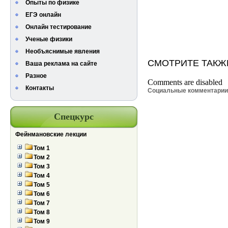
Опыты по физике
ЕГЭ онлайн
Онлайн тестирование
Ученые физики
Необъяснимые явления
СМОТРИТЕ ТАКЖ
Ваша реклама на сайте
Разное
Comments are disabled
Контакты
Социальные комментари
Спецкурс
Фейнмановские лекции
Том 1
Том 2
Том 3
Том 4
Том 5
Том 6
Том 7
Том 8
Том 9