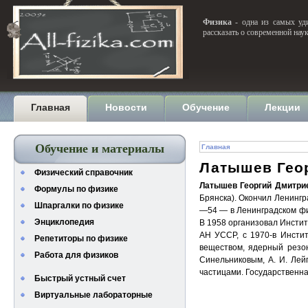
Физика
- одна из самых уди
рассказать о современной нау
Главная
Новости
Обучение
Лекции
Обучение и материалы
Главная
Латышев Гео
Физический справочник
Латышев Георгий Дмитри
Формулы по физике
Брянска). Окончил Ленингр
Шпаргалки по физике
—54 — в Ленинградском фи
Энциклопедия
В 1958 организовал Инстит
АН УССР, с 1970-в Инсти
Репетиторы по физике
веществом, ядерный резон
Работа для физиков
Синельниковым, А. И. Лей
частицами. Государственна
Быстрый устный счет
Виртуальные лабораторные