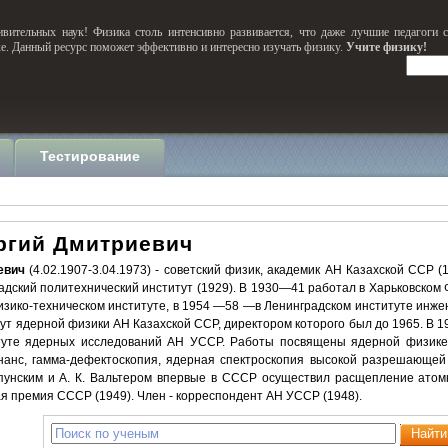
вительных наук! Физика столь интенсивно развивается, что даже лучшие педагоги 
ке. Данный ресурс поможет эффективно и интересно изучать физику.
Учите физику!
Тестирование
ргий Дмитриевич
евич
(4.02.1907-3.04.1973) - советский физик, академик АН Казахской ССР 
адский политехнический институт (1929). В 1930—41 работал в Харьковском 
зико-техническом институте, в 1954 —58 —в Ленинградском институте инже
ут ядерной физики АН Казахской ССР, директором которого был до 1965. В 1
туте ядерных исследований АН УССР. Работы посвящены ядерной физике 
анс, гамма-дефектоскопия, ядерная спектроскопия высокой разрешающей с
пунским и А. К. Вальтером впервые в СССР осуществил расщепление атом
я премия СССР (1949). Член - корреспондент АН УССР (1948).