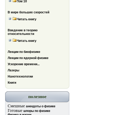
Том 10
В мире больших скоростей
Читать книгу
Введение в теорию
относительности
Читать книгу
Лекции по биофизике
Лекции по ядерной физике
Ускорение времени...
Лазеры
Нанотехнологии
Книги
полезное
Смешные
анекдоты о физике
Готовые
шпоры по физике
Физика в жизни