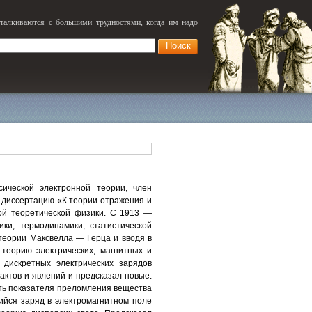
сталкиваются с большими трудностями, когда им надо
сической электронной теории, член
ю диссертацию «К теории отражения и
ой теоретической физики. С 1913 —
ки, термодинамики, статистической
 теории Максвелла — Герца и вводя в
 теорию электрических, магнитных и
 дискретных электрических зарядов
ктов и явлений и предсказал новые.
ть показателя преломления вещества
ийся заряд в электромагнитном поле