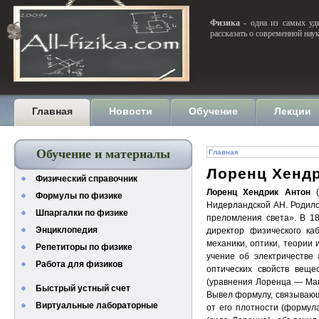
Физика
- одна из самых уди
рассказать о современной нау
Главная
Новости
Обучение
Лекции
Обучение и материалы
Главная
Лоренц Хенд
Физический справочник
Лоренц Хендрик Антон
(
Формулы по физике
Нидерландской АН. Родилс
Шпаргалки по физике
преломления света». В 1
Энциклопедия
директор физического ка
механики, оптики, теории
Репетиторы по физике
учение об электричестве 
Работа для физиков
оптических свойств веще
(уравнения Лоренца — Мак
Быстрый устный счет
Вывел формулу, связывающ
Виртуальные лабораторные
от его плотности (форму