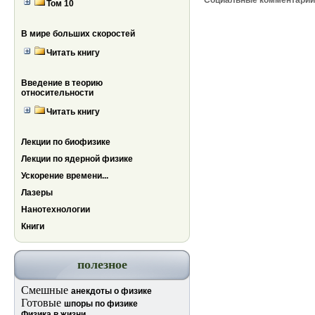
Социальные комментари
Том 10
В мире больших скоростей
Читать книгу
Введение в теорию
относительности
Читать книгу
Лекции по биофизике
Лекции по ядерной физике
Ускорение времени...
Лазеры
Нанотехнологии
Книги
полезное
Смешные
анекдоты о физике
Готовые
шпоры по физике
Физика в жизни