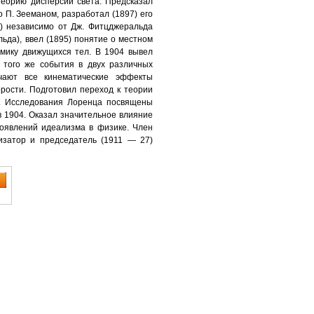
теорию дисперсии света. Предсказал
 П. Зееманом, разработал (1897) его
) независимо от Дж. Фитцджеральда
да), ввел (1895) понятие о местном
амику движущихся тел. В 1904 вывел
того же события в двух различных
чают все кинематические эффекты
рости. Подготовил переход к теории
и. Исследования Лоренца посвящены
в 1904. Оказал значительное влияние
оявлений идеализма в физике. Член
изатор и председатель (1911 — 27)