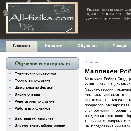
Физика
- одна из самых удив
педагоги сталкиваются с бо
Данный ресурс поможет эффек
Главная
Новости
Обучение
Лекции
Обучение и материалы
Главная
Малликен Ро
Физический справочник
Малликен Роберт Сандер
Формулы по физике
химик, член Национально
Шпаргалки по физике
Массачусетсский техноло
Энциклопедия
Чикагском университете,
Йоркском, в" 1928-64-в 
Репетиторы по физике
профессор университет
Работа для физиков
спектроскопии, теории 
разделению изотопов. На
Быстрый устный счет
теории молекулярных спек
Виртуальные лабораторные
За исследования химически