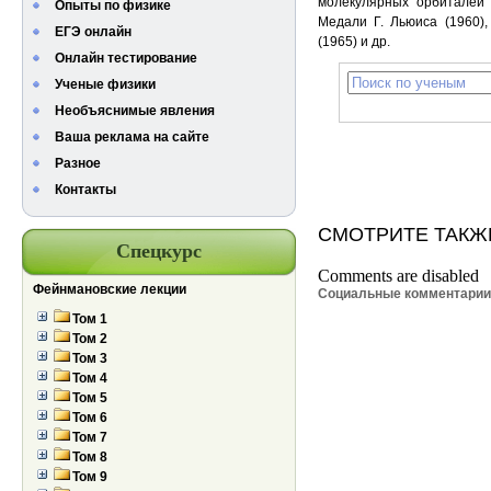
молекулярных орбиталей 
Опыты по физике
Медали Г. Льюиса (1960), 
ЕГЭ онлайн
(1965) и др.
Онлайн тестирование
Ученые физики
Необъяснимые явления
Ваша реклама на сайте
Разное
Контакты
СМОТРИТЕ ТАКЖ
Спецкурс
Comments are disabled
Фейнмановские лекции
Социальные комментари
Том 1
Том 2
Том 3
Том 4
Том 5
Том 6
Том 7
Том 8
Том 9