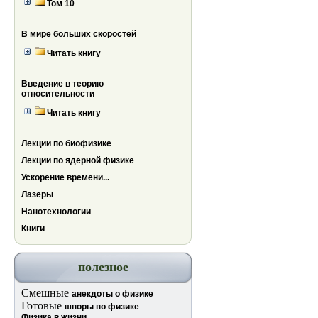
Том 10
В мире больших скоростей
Читать книгу
Введение в теорию
относительности
Читать книгу
Лекции по биофизике
Лекции по ядерной физике
Ускорение времени...
Лазеры
Нанотехнологии
Книги
полезное
Смешные
анекдоты о физике
Готовые
шпоры по физике
Физика в жизни