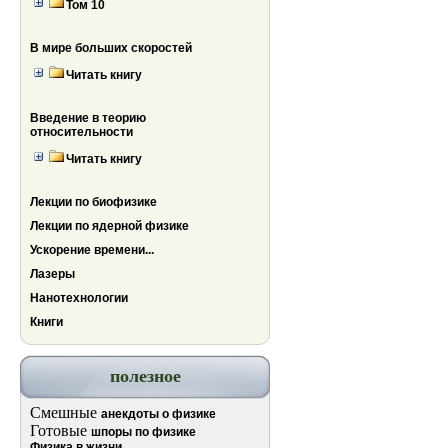
Том 10
В мире больших скоростей
Читать книгу
Введение в теорию
относительности
Читать книгу
Лекции по биофизике
Лекции по ядерной физике
Ускорение времени...
Лазеры
Нанотехнологии
Книги
полезное
Смешные
анекдоты о физике
Готовые
шпоры по физике
Физика в жизни