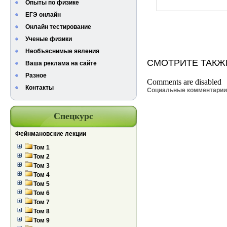
Опыты по физике
ЕГЭ онлайн
Онлайн тестирование
Ученые физики
Необъяснимые явления
СМОТРИТЕ ТАКЖ
Ваша реклама на сайте
Разное
Comments are disabled
Контакты
Социальные комментари
Спецкурс
Фейнмановские лекции
Том 1
Том 2
Том 3
Том 4
Том 5
Том 6
Том 7
Том 8
Том 9