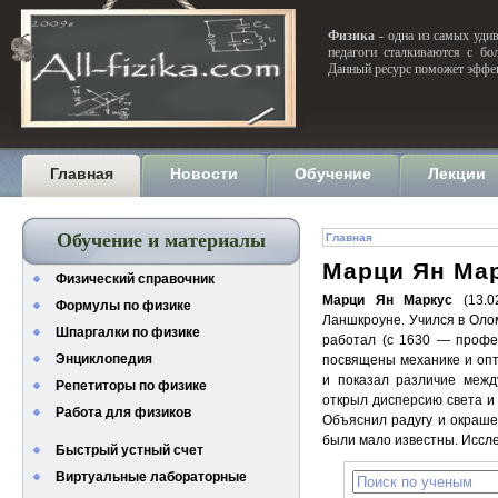
Физика
- одна из самых удив
педагоги сталкиваются с бо
Данный ресурс поможет эффек
Главная
Новости
Обучение
Лекции
Обучение и материалы
Главная
Марци Ян Ма
Физический справочник
Марци Ян Маркус
(13.0
Формулы по физике
Ланшкроуне. Учился в Олом
Шпаргалки по физике
работал (с 1630 — профес
Энциклопедия
посвящены механике и опт
и показал различие межд
Репетиторы по физике
открыл дисперсию света и
Работа для физиков
Объяснил радугу и окраше
были мало известны. Иссле
Быстрый устный счет
Виртуальные лабораторные