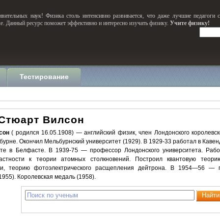
вительных наук! Физика столь интенсивно развивается, что даже лучшие педагоги 
ке. Данный ресурс поможет эффективно и интересно изучать физику.
Учите физику!
Тестирование
 Стюарт Вилсон
сон
( родился 16.05.1908) — английский физик, член Лондонского королевск
бурне. Окончил Мельбурнский университет (1929). В 1929-33 работал в Каве
ете в Белфасте. В 1939-75 — профессор Лондонского университета. Рабо
частности к теории атомных столкновений. Построил квантовую теор
ии, теорию фотоэлектрического расщепления дейтрона. В 1954—56 — п
1955). Королевская медаль (1958).