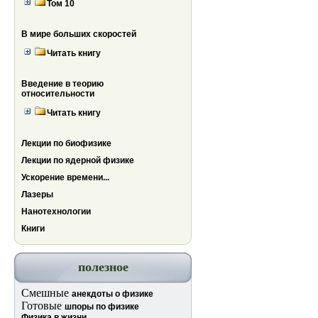
Том 10
В мире больших скоростей
Читать книгу
Введение в теорию
относительности
Читать книгу
Лекции по биофизике
Лекции по ядерной физике
Ускорение времени...
Лазеры
Нанотехнологии
Книги
полезное
Смешные
анекдоты о физике
Готовые
шпоры по физике
Физика в жизни