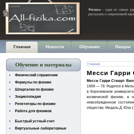
Физика
- одна из самых уди
рассказать о современной нау
Главная
Новости
Обучение
Лекции
Обучение и материалы
Главная
Месси Гарри
Физический справочник
Месси Гарри Стюарт Вил
Формулы по физике
1969 — 78. Родился в Мель
Шпаргалки по физике
в Королевском университ
Энциклопедия
космической физике, в 
невозбужденном состоян
Репетиторы по физике
общества. Медаль Д. Юза (
Работа для физиков
Быстрый устный счет
Виртуальные лабораторные