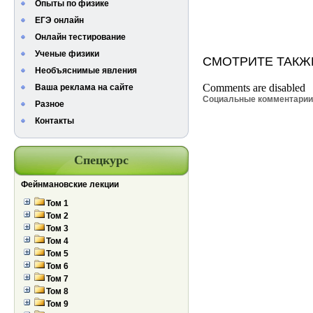
Опыты по физике
ЕГЭ онлайн
Онлайн тестирование
Ученые физики
СМОТРИТЕ ТАКЖ
Необъяснимые явления
Comments are disabled
Ваша реклама на сайте
Социальные комментари
Разное
Контакты
Спецкурс
Фейнмановские лекции
Том 1
Том 2
Том 3
Том 4
Том 5
Том 6
Том 7
Том 8
Том 9