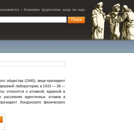
сталкиваются с большими трудностями, когда им надо
ого общества (1940), вице-президент
ндишекой лаборатории, в 1933 — 38 —
ты относятся к атомной, ядерной и
ию рассеяния идентичных атомов в
резидент Лондонского физического