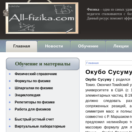
Физика
- одна из самых удив
педагоги сталкиваются с бо
Данный ресурс поможет эффек
Главная
Новости
Обучение
Лекции
Обучение и материалы
Главная
Окубо Сусум
Физический справочник
Окубо Сусуму
( родился 
Формулы по физике
Токио. Окончил Токийский 
Шпаргалки по физике
университете в США (с 
Энциклопедия
элементарных частиц. В 1
должно следовать раз
Репетиторы по физике
сопряженных реакций, 
Работа для физиков
симметрия масс и полных
совместно с Р. Маршаком 
Быстрый устный счет
предложил нелинейную т
Виртуальные лабораторные
массовую формулу для лю