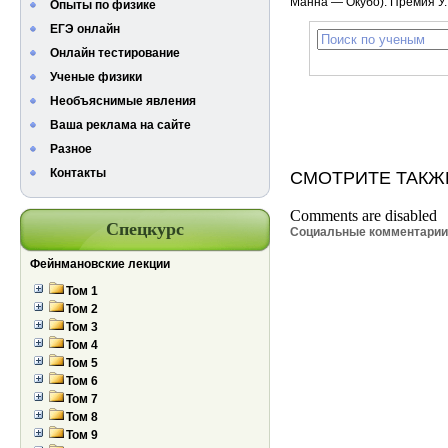
Манна — Окубо). Премия У
Опыты по физике
ЕГЭ онлайн
Онлайн тестирование
Ученые физики
Необъяснимые явления
Ваша реклама на сайте
Разное
Контакты
СМОТРИТЕ ТАКЖ
Comments are disabled
Спецкурс
Социальные комментари
Фейнмановские лекции
Том 1
Том 2
Том 3
Том 4
Том 5
Том 6
Том 7
Том 8
Том 9