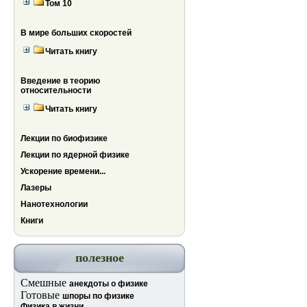
Том 10
В мире больших скоростей
Читать книгу
Введение в теорию
относительности
Читать книгу
Лекции по биофизике
Лекции по ядерной физике
Ускорение времени...
Лазеры
Нанотехнологии
Книги
полезное
Смешные
анекдоты о физике
Готовые
шпоры по физике
Физика в жизни