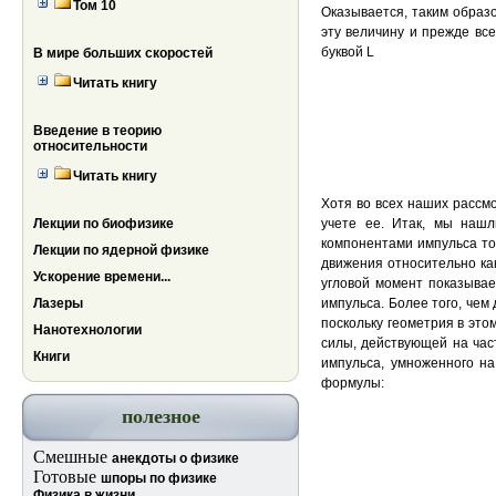
Том 10
Оказывается, таким образ
эту величину и прежде вс
буквой L
В мире больших скоростей
Читать книгу
Введение в теорию
относительности
Читать книгу
Хотя во всех наших рассм
Лекции по биофизике
учете ее. Итак, мы нашл
компонентами импульса точ
Лекции по ядерной физике
движения относительно ка
Ускорение времени...
угловой момент показывает
Лазеры
импульса. Более того, чем
поскольку геометрия в это
Нанотехнологии
силы, действующей на час
Книги
импульса, умноженного на
формулы:
полезное
Смешные
анекдоты о физике
Готовые
шпоры по физике
Физика в жизни