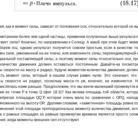
я, как и момент силы, зависит от положения оси, относительно которой он в
смотрению более чем одной частицы, применим полученные выше результаты
вует сила? Конечно, по направлению к Солнцу. А какой при этом будет моме
ыберем ось, однако результат получится совсем простым, если в качестве 
ен силе, умноженной на ее плечо, или компоненте силы, перпендикулярной к р
нциальной составляющей силы, а поэтому момент силы относительно оси, п
оличества движения должен оставаться постоянным. Давайте-ка посмотри
 скорости на массу и радиус, будучи моментом количества движения, должн
сть момент силы, который в нашем случае равен нулю. Это означает, чт
ы скорости на радиус, поскольку масса-то уж, конечно, не изменяется. 
числялась нами раньше. Предположим, что мы взяли маленький промежуток в
и из точки Р в точку Q (фиг. 18.3)? Как велика площадь той области, кот
ебрегая площадью QQ`P, которая очень мала по сравнению с OPQ, находи
множенного на высоту OR. Другими словами, «заметенная» площадь равна п
изменения этой площади пропорциональна моменту количества движения, ко
ра о равных площадях за равные промежутки времени является просто сло
ия, когда моменты внешних сил отсутствуют.