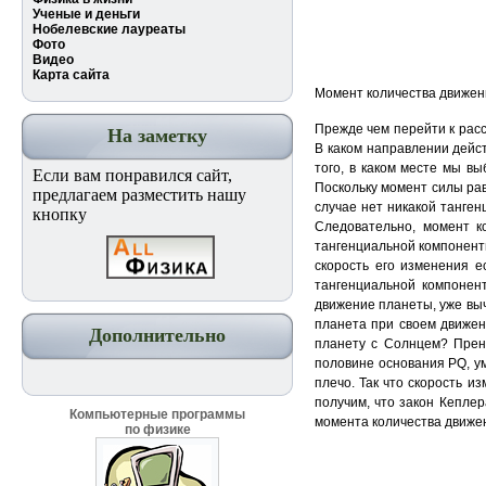
Ученые и деньги
Нобелевские лауреаты
Фото
Видео
Карта сайта
Момент количества движени
Прежде чем перейти к рас
На заметку
В каком направлении дейст
того, в каком месте мы в
Если вам понравился сайт,
Поскольку момент силы рав
предлагаем разместить нашу
случае нет никакой танге
кнопку
Следовательно, момент к
тангенциальной компоненты
скорость его изменения е
тангенциальной компонент
движение планеты, уже вы
планета при своем движени
Дополнительно
планету с Солнцем? Прен
половине основания PQ, у
плечо. Так что скорость 
получим, что закон Кепле
Компьютерные программы
момента количества движен
по физике