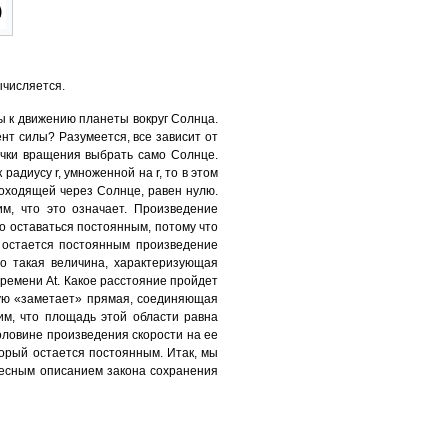
ычисляется.
 к движению планеты вокруг Солнца.
нт силы? Разумеется, все зависит от
точки вращения выбрать само Солнце.
адиусу r, умноженной на r, то в этом
роходящей через Солнце, равен нулю.
м, что это означает. Произведение
о оставаться постоянным, потому что
о остается постоянным произведение
Но такая величина, характеризующая
ремени At. Какое расстояние пройдет
орую «заметает» прямая, соединяющая
м, что площадь этой области равна
оловине произведения скорости на ее
торый остается постоянным. Итак, мы
весным описанием закона сохранения