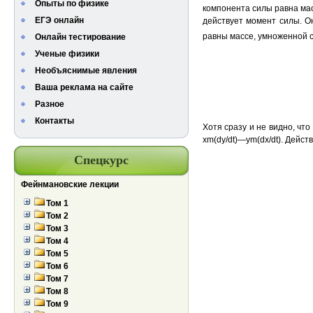
Опыты по физике
компонента силы равна масс
ЕГЭ онлайн
действует момент силы. Он
равны массе, умноженной со
Онлайн тестирование
Ученые физики
Необъяснимые явления
Ваша реклама на сайте
Разное
Контакты
Хотя сразу и не видно, чт
xm(dy/dt)—ym(dx/dt). Дейст
Спецкурс
Фейнмановские лекции
Том 1
Том 2
Том 3
Том 4
Том 5
Том 6
Том 7
Том 8
Том 9