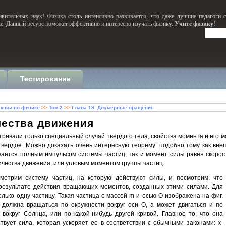
вительных наук! Физика столь интенсивно развивается, что даже лучшие педагоги 
ке. Данный ресурс поможет эффективно и интересно изучать физику.
Учите физику!
Тестирование
кции по физике
>>
Том 2
>>
Глава 18. Двумерные вращения
чества движения
тривали только специальный случай твердого тела, свойства момента и его
е твердое. Можно доказать очень интересную теорему: подобно тому как вн
вается полным импульсом системы частиц, так и момент силы равен скорос
чества движения, или угловым моментом группы частиц.
смотрим систему частиц, на которую действуют силы, и посмотрим, что
 результате действия вращающих моментов, созданных этими силами. Для
лько одну частицу. Такая частица с массой m и осью О изображена на фиг.
 должна вращаться по окружности вокруг оси О, а может двигаться и по
 вокруг Солнца, или по какой-нибудь другой кривой. Главное то, что она
твует сила, которая ускоряет ее в соответствии с обычными законами: x-