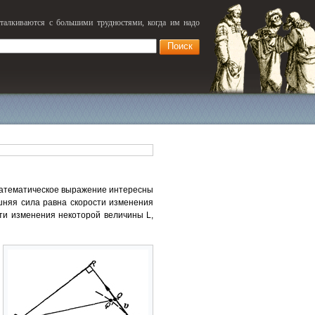
сталкиваются с большими трудностями, когда им надо
 математическое выражение интересны
ешняя сила равна скорости изменения
ти изменения некоторой величины L,