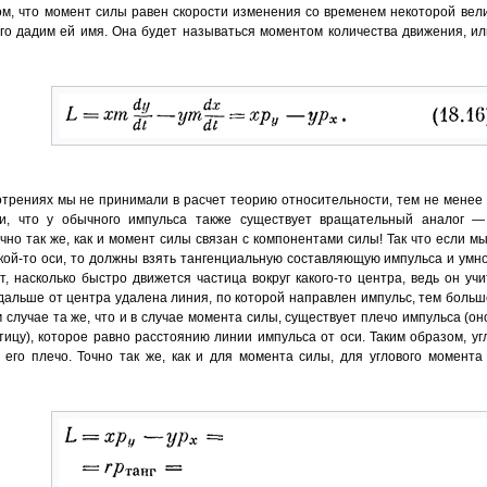
ом, что момент силы равен скорости изменения со временем некоторой вел
его дадим ей имя. Она будет называться моментом количества движения, и
отрениях мы не принимали в расчет теорию относительности, тем не менее
и, что у обычного импульса также существует вращательный аналог —
но так же, как и момент силы связан с компонентами силы! Так что если м
кой-то оси, то должны взять тангенциальную составляющую импульса и умно
, насколько быстро движется частица вокруг какого-то центра, ведь он уч
 дальше от центра удалена линия, по которой направлен импульс, тем больше
м случае та же, что и в случае момента силы, существует плечо импульса (он
тицу), которое равно расстоянию линии импульса от оси. Таким образом, у
 его плечо. Точно так же, как и для момента силы, для углового момен