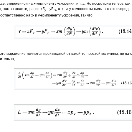
е, умноженной на x-компоненту ускорения, и т. д. Но посмотрим теперь, как
, как вы знаете, равен xF
—yF`
, а х- и y-компоненты силы в свою очередь
y
х
ответственно на х- и y-компоненту ускорения, так что
о это выражение является производной от какой-то простой величины, но на
вительно,