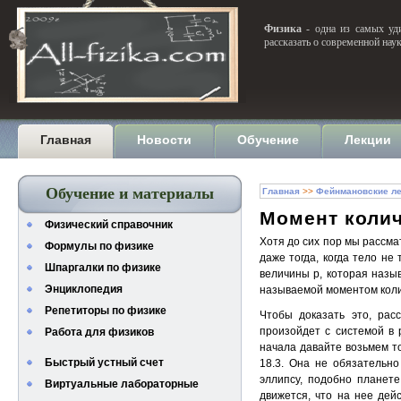
Физика
- одна из самых уди
рассказать о современной нау
Главная
Новости
Обучение
Лекции
Обучение и материалы
Главная
>>
Фейнмановские ле
Момент коли
Физический справочник
Хотя до сих пор мы рассма
Формулы по физике
даже тогда, когда тело н
Шпаргалки по физике
величины p, которая назы
Энциклопедия
называемой моментом коли
Репетиторы по физике
Чтобы доказать это, рас
произойдет с системой в
Работа для физиков
начала давайте возьмем то
Быстрый устный счет
18.3. Она не обязательно
эллипсу, подобно планете
Виртуальные лабораторные
движется, что на нее дейс