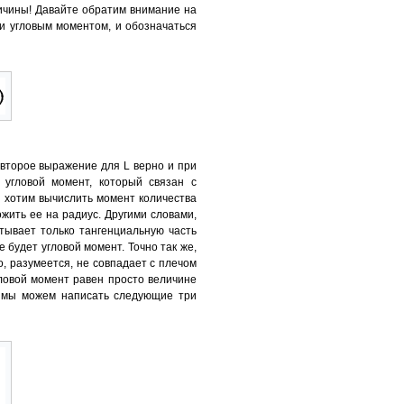
ичины! Давайте обратим внимание на
ли угловым моментом, и обозначаться
 второе выражение для L верно и при
 угловой момент, который связан с
ы хотим вычислить момент количества
жить ее на радиус. Другими словами,
итывает только тангенциальную часть
 будет угловой момент. Точно так же,
о, разумеется, не совпадает с плечом
гловой момент равен просто величине
та мы можем написать следующие три