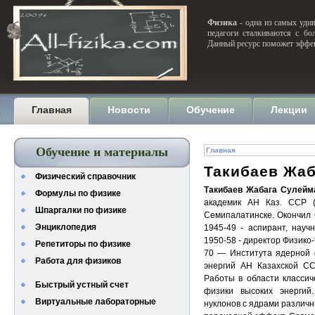
Физика
- одна из самых удив
педагоги сталкиваются с бо
Данный ресурс поможет эффек
Главная
Новости
Обучение
Лекции
Обучение и материалы
Главная
Такибаев Жа
Физический справочник
Такибаев Жабага Сулейм
Формулы по физике
академик АН Каз. ССР (1
Шпаргалки по физике
Семипалатинске. Окончил 
Энциклопедия
1945-49 - аспирант, науч
1950-58 - директор Физико
Репетиторы по физике
70 — Института ядерной 
Работа для физиков
энергий АН Казахской СС
Работы в области классич
Быстрый устный счет
физики высоких энергий
Виртуальные лабораторные
нуклонов с ядрами различн