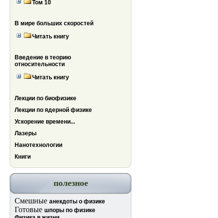
Том 10
В мире больших скоростей
Читать книгу
Введение в теорию
относительности
Читать книгу
Лекции по биофизике
Лекции по ядерной физике
Ускорение времени...
Лазеры
Нанотехнологии
Книги
полезное
Смешные
анекдоты о физике
Готовые
шпоры по физике
Физика в жизни