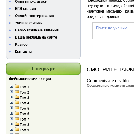
переходной эффект. Совмес
Опыты по физике
неупругих взаимодейств
ЕГЭ онлайн
квантовой механики разв
Онлайн тестирование
рождения адронов.
Ученые физики
Необъяснимые явления
Ваша реклама на сайте
Разное
Контакты
Спецкурс
СМОТРИТЕ ТАКЖ
Фейнмановские лекции
Comments are disabled
Социальные комментари
Том 1
Том 2
Том 3
Том 4
Том 5
Том 6
Том 7
Том 8
Том 9