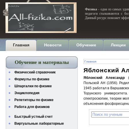
Физика
- одна из самых удив
педагоги сталкиваются с бо
Данный ресурс поможет эффек
Главная
Новости
Обучение
Лекции
Обучение и материалы
Главная
Яблонский А
Физический справочник
Яблонский Александр
(2
Формулы по физике
Польской АН (1956). Роди
Шпаргалки по физике
1945 работал в Варшавском
Энциклопедия
Торунского университет
спектроскопии, теории мол
Репетиторы по физике
объяснения фосфоресценц
Работа для физиков
Быстрый устный счет
Виртуальные лабораторные