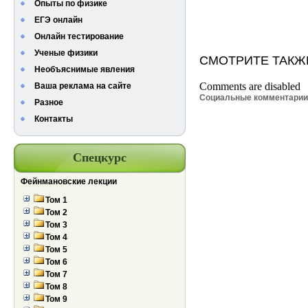
Опыты по физике
ЕГЭ онлайн
Онлайн тестирование
Ученые физики
СМОТРИТЕ ТАКЖ
Необъяснимые явления
Comments are disabled
Ваша реклама на сайте
Социальные комментари
Разное
Контакты
Спецкурс
Фейнмановские лекции
Том 1
Том 2
Том 3
Том 4
Том 5
Том 6
Том 7
Том 8
Том 9