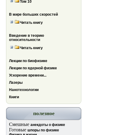
Том 10
В мире больших скоростей
Читать книгу
Введение в теорию
относительности
Читать книгу
Лекции по биофизике
Лекции по ядерной физике
Ускорение времени...
Лазеры
Нанотехнологии
Книги
полезное
Смешные
анекдоты о физике
Готовые
шпоры по физике
Физика в жизни