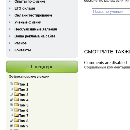
бесконечно малых величин)
Опыты по физике
ЕГЭ онлайн
Онлайн тестирование
Ученые физики
Необъяснимые явления
Ваша реклама на сайте
Разное
Контакты
СМОТРИТЕ ТАКЖ
Comments are disabled
Спецкурс
Социальные комментари
Фейнмановские лекции
Том 1
Том 2
Том 3
Том 4
Том 5
Том 6
Том 7
Том 8
Том 9