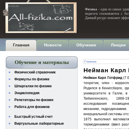
Физика
- одна из самых удив
педагоги сталкиваются с бо
Данный ресурс поможет эффек
Главная
Новости
Обучение
Лекции
Обучение и материалы
Главная
Нейман Карл
Физический справочник
Нейман Карл Готфрид
(7.
Формулы по физике
теоретик, член - коррес
Шпаргалки по физике
Родился в Кенигсберге, гд
Энциклопедия
университете в Галле, в
Тюбингенского, 1868-1
Репетиторы по физике
исследования посвящен
Работа для физиков
механике, гидродинамике.
инерциальной системы отс
Быстрый устный счет
1875 выполнил математ
Виртуальные лабораторные
термодинамики (ввел раз