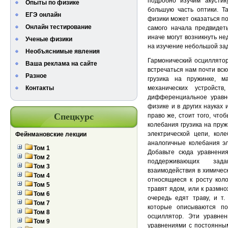
подробно изучим акустик
Опыты по физике
большую часть оптики. Т
ЕГЭ онлайн
физики может оказаться по
Онлайн тестирование
самого начала предвидет
иначе могут возникнуть не
Ученые физики
на изучение небольшой за
Необъяснимые явления
Гармонический осциллятор
Ваша реклама на сайте
встречаться нам почти всю
Разное
грузика на пружинке, м
Контакты
механических устройс
дифференциальное уравне
физике и в других науках 
Спецкурс
право же, стоит того, что
колебания грузика на пруж
электрической цепи, кол
Фейнмановские лекции
аналогичные колебания э
Том 1
Добавьте сюда уравнения
Том 2
поддерживающих зад
Том 3
взаимодействия в химическ
Том 4
относящиеся к росту кол
Том 5
травят ядом, или к размн
Том 6
очередь едят траву, и т
Том 7
которые описываются по
Том 8
осциллятор. Эти уравн
Том 9
уравнениями с постоянны