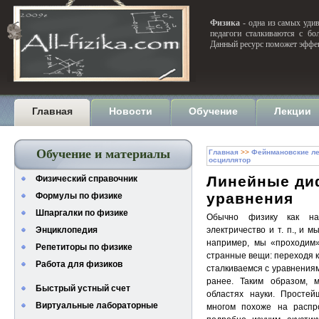
Физика
- одна из самых удив
педагоги сталкиваются с бо
Данный ресурс поможет эффек
Главная
Новости
Обучение
Лекции
Обучение и материалы
Главная
>>
Фейнмановские ле
осциллятор
Линейные ди
Физический справочник
уравнения
Формулы по физике
Шпаргалки по физике
Обычно физику как нау
Энциклопедия
электричество и т. п., и 
например, мы «проходим»
Репетиторы по физике
странные вещи: переходя к
Работа для физиков
сталкиваемся с уравнения
ранее. Таким образом, 
Быстрый устный счет
областях науки. Простей
Виртуальные лабораторные
многом похоже на распр