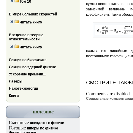
Том 10
суммы нескольких членов, 
зависимой величины п
В мире больших скоростей
коэффициент. Таким образ
Читать книгу
Введение в теорию
относительности
Читать книгу
называется линейным д
постоянными коэффициент
Лекции по биофизике
Лекции по ядерной физике
Ускорение времени...
Лазеры
СМОТРИТЕ ТАКЖ
Нанотехнологии
Comments are disabled
Книги
Социальные комментари
полезное
Смешные
анекдоты о физике
Готовые
шпоры по физике
Физика в жизни