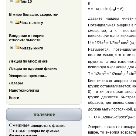
Том 10
и
v = - ω
α sin (ω
t + Δ).
0
0
В мире больших скоростей
Давайте найдем кинети
Читать книгу
Потенциальная энергия в 
смещение, а k— постоян
Введение в теорию
написанное выше виражен
относительности
2
2
2
U = 1/2kx
= 1/2kα
cos
(ω
0
Читать книгу
Разумеется, потенциал
положительна, это тоже п
Лекции по биофизике
пружины, а она изменяетс
используя выражение для v
Лекции по ядерной физике
2
2
2
2
T = 1/2mv
= 1/2mω
α
sin
0
Ускорение времени...
Кинетическая энергия ра
Лазеры
грузик останавливается; к
Нанотехнологии
0), то кинетическая энер
грузик движется быстрее
Книги
образом, противоположно 
должна быть постоянной. Д
полезное
2
2
2
T + U = 1/2mω
α
[cos
(ω
t
0
0
Смешные
анекдоты о физике
Энергия зависит от квадра
Готовые
шпоры по физике
вдвое, то энергия возраст
Физика в жизни