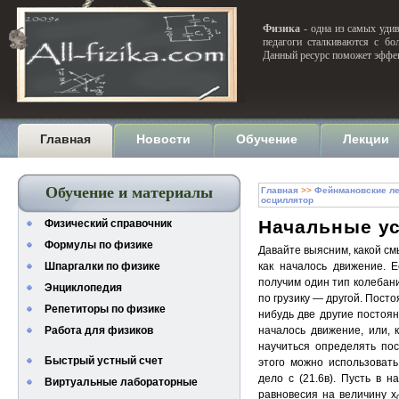
Физика
- одна из самых удив
педагоги сталкиваются с бо
Данный ресурс поможет эффек
Главная
Новости
Обучение
Лекции
Обучение и материалы
Главная
>>
Фейнмановские ле
осциллятор
Начальные у
Физический справочник
Формулы по физике
Давайте выясним, какой смы
Шпаргалки по физике
как началось движение. 
получим один тип колебани
Энциклопедия
по грузику — другой. Постоя
Репетиторы по физике
нибудь две другие постоя
Работа для физиков
началось движение, или, 
научиться определять пос
Быстрый устный счет
этого можно использовать
дело с (21.6в). Пусть в 
Виртуальные лабораторные
равновесия на величину х