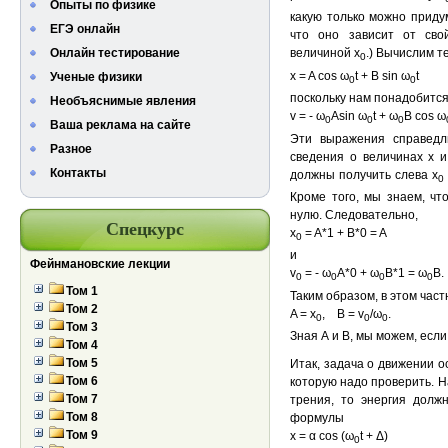
Опыты по физике
какую только можно придум
ЕГЭ онлайн
что оно зависит от сво
Онлайн тестирование
величиной х
.) Вычислим т
0
x = A cos ω
t + B sin ω
t
Ученые физики
0
0
поскольку нам понадобится
Необъяснимые явления
v = - ω
Asin ω
t + ω
B cos ω
0
0
0
Ваша реклама на сайте
Эти выражения справедл
Разное
сведения о величинах х и
Контакты
должны получить слева х
0
Кроме того, мы знаем, чт
нулю. Следовательно,
Спецкурс
x
= A*1 + B*0 = A
0
и
Фейнмановские лекции
v
= - ω
A*0 + ω
B*1 = ω
B.
0
0
0
0
Том 1
Таким образом, в этом час
Том 2
A = x
, B = v
/ω
.
0
0
0
Том 3
Зная А и В, мы можем, если
Том 4
Том 5
Итак, задача о движении о
Том 6
которую надо проверить. Н
Том 7
трения, то энергия долж
Том 8
формулы
Том 9
x = α cos (ω
t + Δ)
0