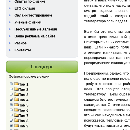
вверх, и намагниченность 
Опыты по физике
считать, что поле настоль
ЕГЭ онлайн
смотрят в одном направлен
Онлайн тестирование
жидкий гелий и создав 
температура соли падает.
Ученые физики
Необъяснимые явления
Если бы это поле вы в
Ваша реклама на сайте
атомов кристаллической
Некоторые из них остались
Разное
вниз. Если никакого поля
Контакты
атомными магнитами, кот
переворачивание магнити
распределение спинов уст
Спецкурс
Предположим, однако, что 
Фейнмановские лекции
поле еще не вполне исчез
требуется некоторая раб
Том 1
поля.
Этот процесс отби
Том 2
температуру. Таким образ
Том 3
слишком быстро, температ
Том 4
охлаждается. С точки зрени
Том 5
находятся в наинизшем сос
Том 6
чтобы они находились в вы
Том 7
понижается, тепловые фл
Том 8
будут «выталкивать» атомы
Том 9