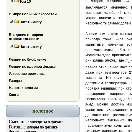
поглощает энергию ΔU
Том 10
выключается медленно, 
тепловых колебаний крис
В мире больших скоростей
можно понизить темпера
Читать книгу
несколько тысячных долей 
А если нам захочется охл
Введение в теорию
относительности
природа тоже была оче
магнитные моменты е
Читать книгу
парамагнетизма работают 
моменты ядер приблизит
Лекции по биофизике
они равны
q
h/
2
m
,
где
т
p
р
Лекции по ядерной физике
равное отношению масс пр
даже при температуре 2
Ускорение времени...
тысячных. Но если мы 
Лазеры
достигнем температуры н
Нанотехнологии
порядка единицы; при сто
насыщении ядерного м
Книги
воспользовавшись адиаб
ядер,
можно достичь ещ
магнитном охлаждении 
полезное
диамагнитное размагни
нескольких тысячных д
Смешные
анекдоты о физике
парамагнитную соль для
Готовые
шпоры по физике
сильным ядерным магнети
Физика в жизни