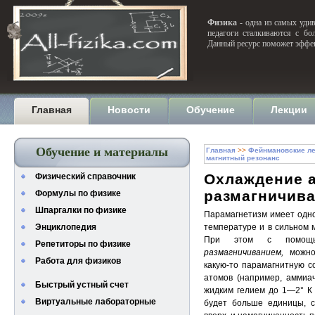
Физика
- одна из самых удив
педагоги сталкиваются с бо
Данный ресурс поможет эффек
Главная
Новости
Обучение
Лекции
Обучение и материалы
Главная
>>
Фейнмановские ле
магнитный резонанс
Охлаждение 
Физический справочник
размагничив
Формулы по физике
Шпаргалки по физике
Парамагнетизм имеет одно
Энциклопедия
температуре и в сильном 
При этом с помощь
Репетиторы по физике
размагничиванием,
можно
Работа для физиков
какую-то парамагнитную с
атомов (например, аммиа
Быстрый устный счет
жидким гелием до 1—2° К 
Виртуальные лабораторные
будет больше единицы, с