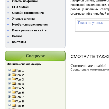
лазерной оптике, физике 
Опыты по физике
инверсной населенности, 
ЕГЭ онлайн
ровски уширенных спект
Онлайн тестирование
столкновений в линейной и
Ученые физики
Необъяснимые явления
Ваша реклама на сайте
Разное
Контакты
Спецкурс
СМОТРИТЕ ТАКЖ
Фейнмановские лекции
Comments are disabled
Социальные комментари
Том 1
Том 2
Том 3
Том 4
Том 5
Том 6
Том 7
Том 8
Том 9