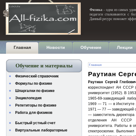
Физика
- одна из самых удив
педагоги сталкиваются с бо
Данный ресурс поможет эффек
Главная
Новости
Обучение
Лекции
Обучение и материалы
Главная
Раутиан Серг
Физический справочник
Раутиан Сергей Глебови
Формулы по физике
корреспондент АН СССР (1
Шпаргалки по физике
университет (1952). В 195
Энциклопедия
1965-69-заведующий лабо
1969 — 71 — в Институте 
Репетиторы по физике
1971 — 77 — заведующий с
Работа для физиков
— заместитель директора 
отделения АН СССР и
Быстрый устный счет
университета. Работы в о
Виртуальные лабораторные
спектроскопии. Выполнил