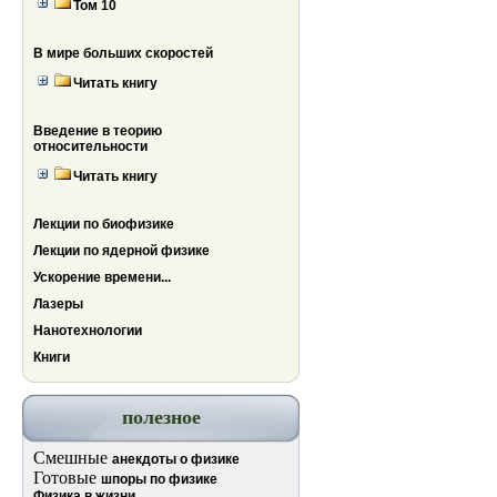
Том 10
В мире больших скоростей
Читать книгу
Введение в теорию
относительности
Читать книгу
Лекции по биофизике
Лекции по ядерной физике
Ускорение времени...
Лазеры
Нанотехнологии
Книги
полезное
Смешные
анекдоты о физике
Готовые
шпоры по физике
Физика в жизни