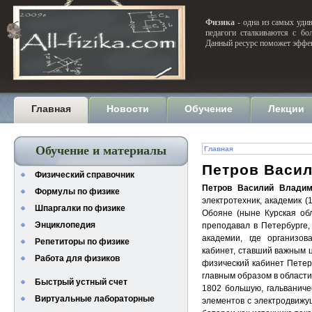
Физика
- одна из самых удив
педагоги сталкиваются с бо
Данный ресурс поможет эффек
Главная
Новости
Обучение
Лекции
Обучение и материалы
Главная
Петров Васи
Физический справочник
Петров Василий Владим
Формулы по физике
электротехник, академик (
Шпаргалки по физике
Обояне (ныне Курская обл
Энциклопедия
преподавал в Петербурге
академии, где организо
Репетиторы по физике
кабинет, ставший важным 
Работа для физиков
физический кабинет Петер
главным образом в области
Быстрый устный счет
1802 большую, гальваниче
Виртуальные лабораторные
элементов с электродвижу