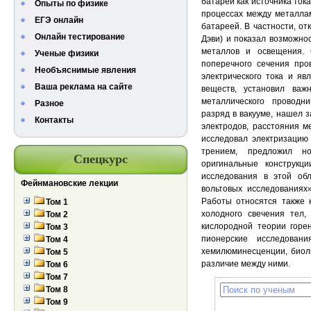
батареи как источника тока
Опыты по физике
процессах между металлам
ЕГЭ онлайн
батареей. В частности, от
Онлайн тестирование
Дэви) и показал возможно
металлов и освещения.
Ученые физики
поперечного сечения пров
Необъяснимые явления
электрического тока и яв
Ваша реклама на сайте
веществ, установил важ
металлического проводн
Разное
разряд в вакууме, нашел 
Контакты
электродов, расстояния м
исследовал электризацию 
трением, предложил н
Спецкурс
оригинальные конструкц
исследования в этой об
Фейнмановские лекции
вольтовых исследованиях
Работы относятся также 
Том 1
холодного свечения тел, 
Том 2
кислородной теории горе
Том 3
пионерские исследован
Том 4
хемилюминесценции, биол
Том 5
различие между ними.
Том 6
Том 7
Том 8
Том 9