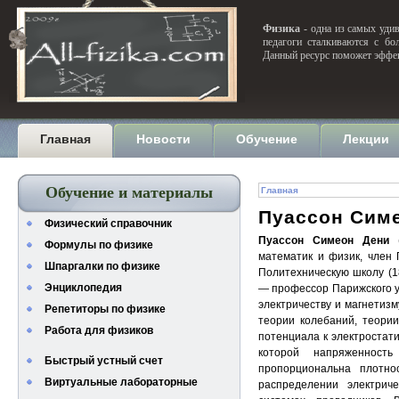
Физика
- одна из самых удив
педагоги сталкиваются с бо
Данный ресурс поможет эффек
Главная
Новости
Обучение
Лекции
Обучение и материалы
Главная
Пуассон Сим
Физический справочник
Пуассон Симеон Дени
(
Формулы по физике
математик и физик, член 
Шпаргалки по физике
Политехническую школу (18
Энциклопедия
— профессор Парижского у
электричеству и магнетизм
Репетиторы по физике
теории колебаний, теори
Работа для физиков
потенциала к электростати
которой напряженност
Быстрый устный счет
пропорциональна плотн
Виртуальные лабораторные
распределении электрич