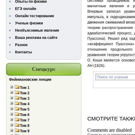
системах проводников.
Опыты по физике
магнитные явления и р
ЕГЭ онлайн
Впервые записал уравн
Онлайн тестирование
импульса, в гидродинами
движения сжимаемой вязко
Ученые физики
теорию распространения з
Необъяснимые явления
адиабатический процесс, 
Ваша реклама на сайте
Пуассона). Решил ряд зад
«коэффициент Пуассона» 
Разное
отношение продольного
Контакты
уравнения теории упругост
О. Коши является основоп
АН (1826).
Спецкурс
Фейнмановские лекции
Том 1
Том 2
Том 3
Том 4
Том 5
Том 6
СМОТРИТЕ ТАКЖ
Том 7
Том 8
Comments are disabled
Том 9