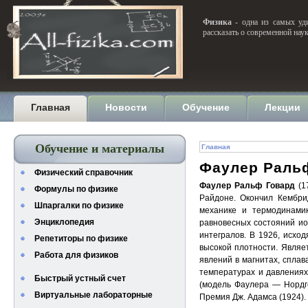
Физика
- одна из самых уди
рассказать о современной нау
Главная
Новости
Обучение
Лекции
Обучение и материалы
Главная
Фаулер Раль
Физический справочник
Фаулер Ральф Говард
(1
Формулы по физике
Райдоне. Окончил Кембри
Шпаргалки по физике
механике и термодинамик
Энциклопедия
равновесных состояний ио
интегралов. В 1926, исхо
Репетиторы по физике
высокой плотности. Являе
Работа для физиков
явлений в магнитах, сплав
температурах и давлениях
Быстрый устный счет
(модель Фаулера — Нордге
Виртуальные лабораторные
Премия Дж. Адамса (1924).