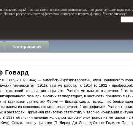
вительных наук! Физика столь интенсивно развивается, что даже лучшие педагоги 
ке. Данный ресурс поможет эффективно и интересно изучать физику.
Учите физику!
Тестирование
ф Говард
7.01.1889-28.07.1944) — английский физик-теоретик, член Лондонского коро
джский университет (1911), там же работал с 1914 (с 1932 - профессор
е, квантовой теории, астрофизике. Развил методы статистической ме
низированного газа при высоких температурах, в частности предложил (19
дя из квантовой статистики Ферми — Дирака, сделал вывод, что белые кар
тся одним из основоположников теоретической астрофизики. Развил теори
ах и растворах. Применял квантовую статистику и теорию ионизации к изуч
. В 1928 объяснил явление холодной эмиссии электронов из металлов на 
йма). Создал школу физиков (П. Дирак, Дж. Ленард-Джонс, Родился Паперис