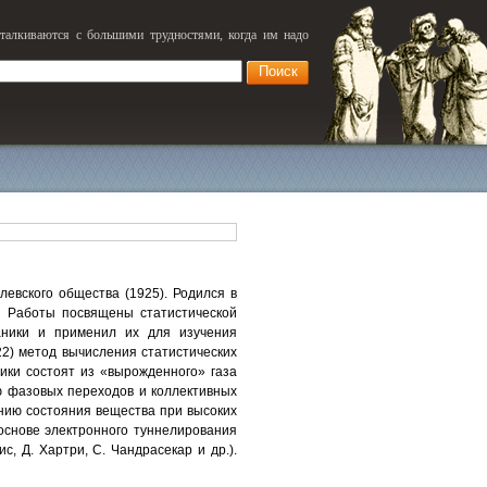
сталкиваются с большими трудностями, когда им надо
левского общества (1925). Родился в
). Работы посвящены статистической
ханики и применил их для изучения
22) метод вычисления статистических
лики состоят из «вырожденного» газа
ю фазовых переходов и коллективных
ению состояния вещества при высоких
основе электронного туннелирования
, Д. Хартри, С. Чандрасекар и др.).