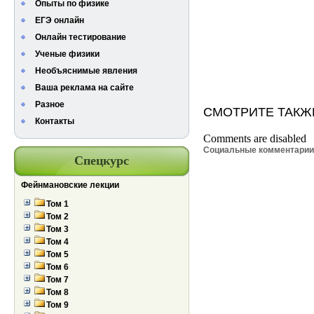
Опыты по физике
ЕГЭ онлайн
Онлайн тестирование
Ученые физики
Необъяснимые явления
Ваша реклама на сайте
Разное
СМОТРИТЕ ТАКЖ
Контакты
Comments are disabled
Социальные комментари
Спецкурс
Фейнмановские лекции
Том 1
Том 2
Том 3
Том 4
Том 5
Том 6
Том 7
Том 8
Том 9