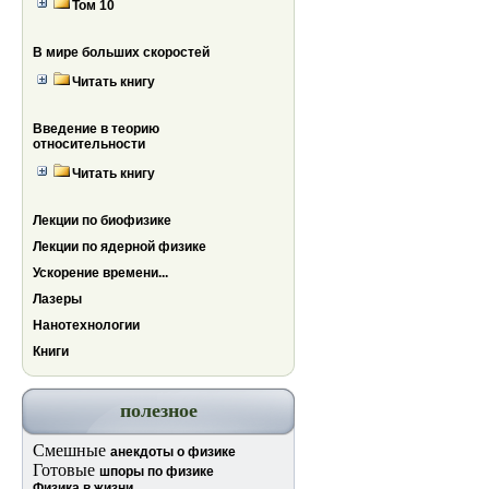
Том 10
В мире больших скоростей
Читать книгу
Введение в теорию
относительности
Читать книгу
Лекции по биофизике
Лекции по ядерной физике
Ускорение времени...
Лазеры
Нанотехнологии
Книги
полезное
Смешные
анекдоты о физике
Готовые
шпоры по физике
Физика в жизни