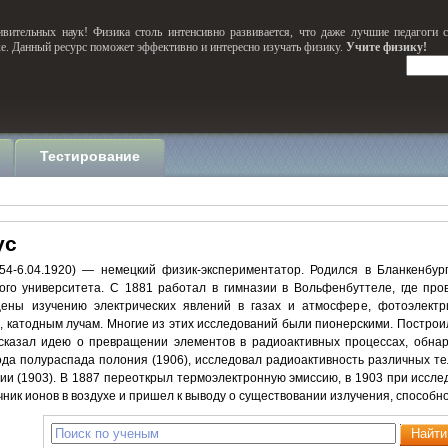
вительных наук! Физика столь интенсивно развивается, что даже лучшие педагоги 
ке. Данный ресурс поможет эффективно и интересно изучать физику.
Учите физику!
Тестирование
ус
54-6.04.1920) — немецкий физик-экспериментатор. Родился в Бланкенбур
го университета. С 1881 работал в гимназии в Вольфенбуттеле, где про
ены изучению электрических явлений в газах и атмосфере, фотоэлектри
, катодным лучам. Многие из этих исследований были пионерскими. Постро
сказал идею о превращении элементов в радиоактивных процессах, обнар
да полураспада полония (1906), исследовал радиоактивность различных тел
ии (1903). В 1887 переоткрыл термоэлектронную эмиссию, в 1903 при иссл
ник ионов в воздухе и пришел к выводу о существовании излучения, способн