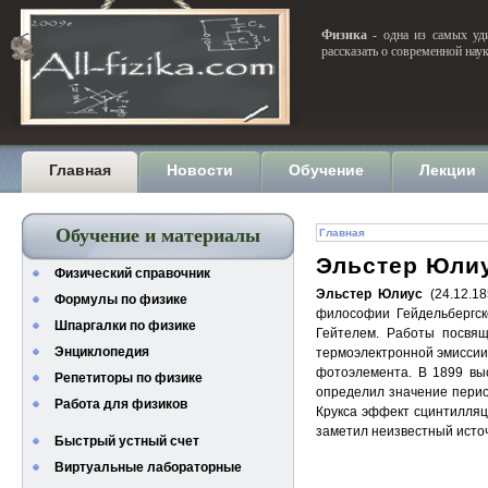
Физика
- одна из самых уди
рассказать о современной нау
Главная
Новости
Обучение
Лекции
Обучение и материалы
Главная
Эльстер Юли
Физический справочник
Эльстер Юлиус
(24.12.18
Формулы по физике
философии Гейдельбергско
Шпаргалки по физике
Гейтелем. Работы посвящ
Энциклопедия
термоэлектронной эмиссии
фотоэлемента. В 1899 вы
Репетиторы по физике
определил значение перио
Работа для физиков
Крукса эффект сцинтилляц
заметил неизвестный источ
Быстрый устный счет
Виртуальные лабораторные