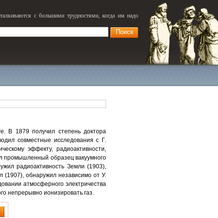
сталкиваются с большими трудностями, когда им надо
ге. В 1879 получил степень доктора
водил совместные исследования с Г.
ческому эффекту, радиоактивности,
ил промышленный образец вакуумного
ужил радиоактивность Земли (1903),
 (1907), обнаружил независимо от У.
едовании атмосферного электричества
ого непрерывно ионизировать газ.