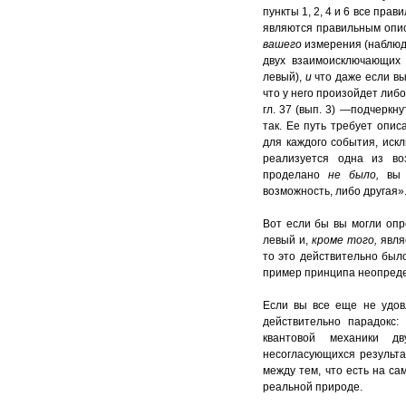
пункты 1, 2, 4 и 6 все прав
являются правильным опис
вашего
измерения (наблюд
двух взаимоисключающих 
левый),
и
что даже если в
что у него произойдет либо
гл. 37 (вып. 3) —подчеркну
так. Ее путь требует опи
для каждого события, иск
реализуется одна из во
проделано
не было,
вы 
возможность, либо другая»
Вот если бы вы могли опр
левый и,
кроме того,
явля
то это действительно был
пример принципа неопред
Если вы все еще не удов
действительно парадокс:
квантовой механики д
несогласующихся результа
между тем, что есть на с
реальной природе.