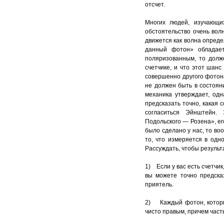
отсчет.
Многих людей, изучающи
обстоятельство очень волн
движется как волна опреде
данный фотон» обладает
поляризованным, то долж
счетчике, и что этот шанс
совершенно другого фотона
не должен быть в состоян
механика утверждает, од
предсказать точно, какая 
согласиться Эйнштейн.
Подольского — Розена», ег
было сделано у нас, то во
то, что измеряется в одно
Рассуждать, чтобы результ
1) Если у вас есть счетчи
вы можете точно предска
приятель.
2) Каждый фотон, которы
чисто правым, причем часть