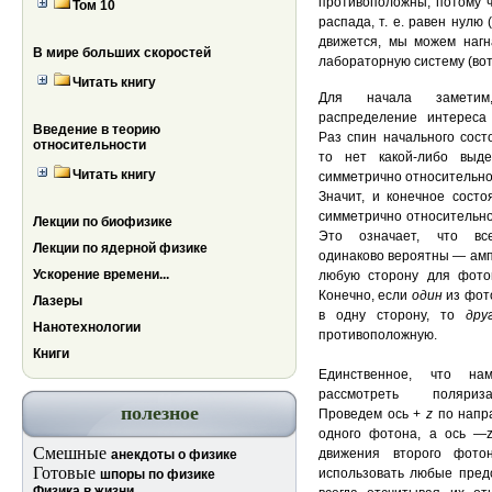
противоположны, потому ч
Том 10
распада, т. е. равен нулю
движется, мы можем нагн
В мире больших скоростей
лабораторную систему (вот 
Читать книгу
Для начала заметим
распределение интереса 
Введение в теорию
Раз спин начального сост
относительности
то нет какой-либо выд
Читать книгу
симметрично относительно
Значит, и конечное сост
симметрично относительно
Лекции по биофизике
Это означает, что вс
Лекции по ядерной физике
одинаково вероятны — амп
Ускорение времени...
любую сторону для фото
Конечно, если
один
из фот
Лазеры
в одну сторону, то
др
Нанотехнологии
противоположную.
Книги
Единственное, что на
рассмотреть поляриз
полезное
Проведем ось +
z
по напр
одного фотона, а ось —
Смешные
движения второго фото
анекдоты о физике
Готовые
использовать любые пред
шпоры по физике
Физика в жизни