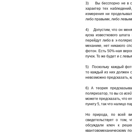
3) Вы бесспорно не в с
характер тех наблюдени
измерения ни проделывал
либо правыми, либо левым
4) Допустим, что он меня
куска известкового шпата
перейдут либо в x-поляри
механике, нет никакого с
фотон. Есть 50%-ная вероят
пучок. То же будет и с лев
5) Поскольку каждый фото
то каждый из них должен с
невозможно предсказать, к
6) А теория предсказыв
поляризатор, то вы со
все
можете предсказать, что е
пункту 5, так что налицо па
Но природа, по всей ви
свидетельствует о том, 
обсуждали ключ к реше
квантовомеханическому по