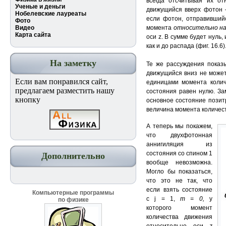
всегда отсчитывая их от
Ученые и деньги
движущийся вверх фотон 
Нобелевские лауреаты
если фотон, отправивший
Фото
Видео
момента
относительно
н
Карта сайта
оси z. В сумме будет нуль
как и до распада (фиг. 16.6)
На заметку
Те же рассуждения показ
движущийся вниз не может
Если вам понравился сайт,
единицами момента колич
предлагаем разместить нашу
состояния равен нулю. Зам
кнопку
основное состояние позит
величина момента количес
А теперь мы покажем,
что двухфотонная
аннигиляция из
состояния со спином 1
Дополнительно
вообще невозможна.
Могло бы показаться,
что это не так, что
если взять состояние
Компьютерные программы
с j = 1,
т = 0,
у
по физике
которого момент
количества движения