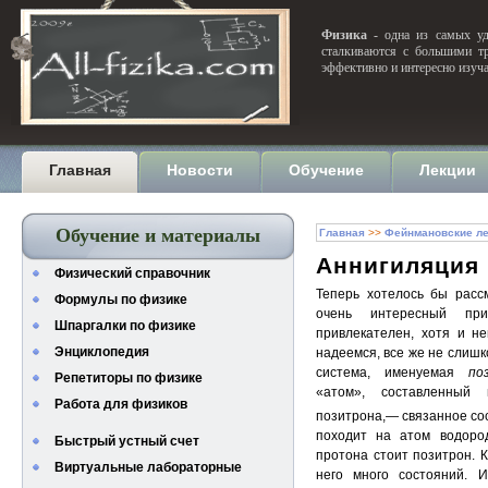
Физика
- одна из самых уди
сталкиваются с большими тр
эффективно и интересно изуч
Главная
Новости
Обучение
Лекции
Обучение и материалы
Главная
>>
Фейнмановские ле
Аннигиляция
Физический справочник
Теперь хотелось бы расс
Формулы по физике
очень интересный пр
Шпаргалки по физике
привлекателен, хотя и не
Энциклопедия
надеемся, все же не слиш
система, именуемая
по
Репетиторы по физике
«атом», составленный
Работа для физиков
позитрона,— связанное со
походит на атом водород
Быстрый устный счет
протона стоит позитрон. К
Виртуальные лабораторные
него много состояний. И