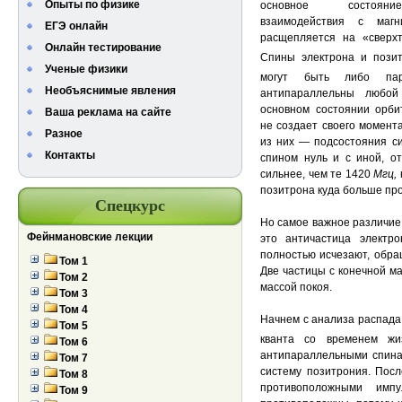
Опыты по физике
основное состояни
взаимодействия с маг
ЕГЭ онлайн
расщепляется на «сверхт
Онлайн тестирование
Спины электрона и пози
Ученые физики
могут быть либо пар
Необъяснимые явления
антипараллельны любой
основном состоянии орби
Ваша реклама на сайте
не создает своего момента
Разное
из них — подсостояния си
Контакты
спином нуль и с иной, о
сильнее, чем те 1420
Мгц,
позитрона куда больше про
Спецкурс
Но самое важное различие 
Фейнмановские лекции
это античастица электро
полностью исчезают, обращ
Том 1
Две частицы с конечной ма
Том 2
массой покоя.
Том 3
Том 4
Начнем с анализа распада 
Том 5
кванта со временем жи
Том 6
антипараллельными спина
Том 7
систему позитрония. Пос
Том 8
противоположными имп
Том 9