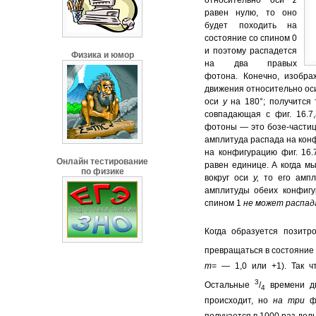
относительно оси
z
равен нулю, то оно
будет походить на
состояние со спином 0
и поэтому распадется
Физика и юмор
на два правых
фотона. Конечно, изобра
движения относительно о
оси
у
на 180°; получится 
совпадающая с фиг. 16.7
фотоны — это бозе-частиц
амплитуда распада на конфи
на конфигурацию фиг. 16.
Онлайн тестирование
равен единице. А когда м
по физике
вокруг оси
у,
то его ампл
амплитуды обеих конфигу
спином 1
не может распад
Когда образуется позитр
превращаться в состояние 
т=
— 1,0 или +1). Так ч
3
Остальные
/
времени дв
4
происходит, но
на три
ф
получается в 1000 раз дол