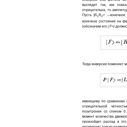
выглядит так, как пока
отрицательна, то амплиту
Пусть |R
R
> —конечное 
1
2
конечное состояние на фи
(обозначим его |
F
>)
должно
Тогда инверсия поменяет 
имеющему по сравнению с 
отрицательной четност
позитрония со спином 0.
момент количества движен
произойдет распад в эт
интересует только поляриз