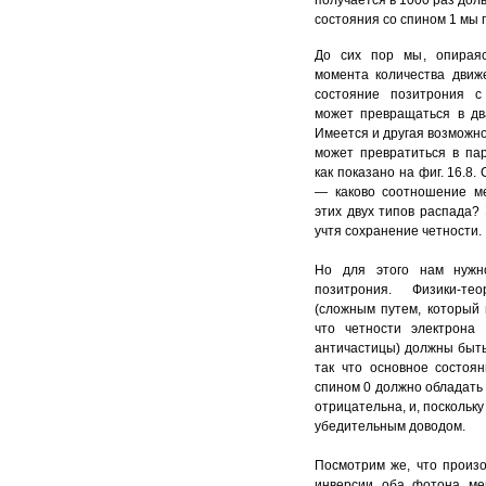
состояния со спином 1 мы 
До сих пор мы, опирая
момента количества движе
состояние позитрония 
может превращаться в дв
Имеется и другая возможно
может превратиться в па
как показано на фиг. 16.8
— каково соотношение м
этих двух типов распада?
учтя сохранение четности.
Но для этого нам нужн
позитрония. Физики-те
(сложным путем, который 
что четности электрона 
античастицы) должны быт
так что основное состоя
спином 0 должно обладать
отрицательна, и, поскольк
убедительным доводом.
Посмотрим же, что произо
инверсии оба фотона ме