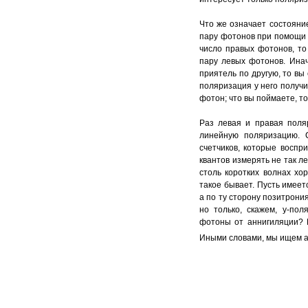
Что же означает состояни
пару фотонов при помощи д
число правых фотонов, то
пару левых фотонов. Инач
приятель по другую, то вы
поляризация у него получи
фотон; что вы поймаете, т
Раз левая и правая поля
линейную поляризацию. 
счетчиков, которые восп
квантов измерять не так ле
столь коротких волнах хо
такое бывает. Пусть имеет
а по ту сторону позитрони
но только, скажем, y-по
фотоны от аннигиляции? 
Иными словами, мы ищем 