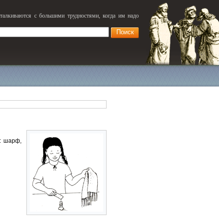
сталкиваются с большими трудностями, когда им надо
: шарф,