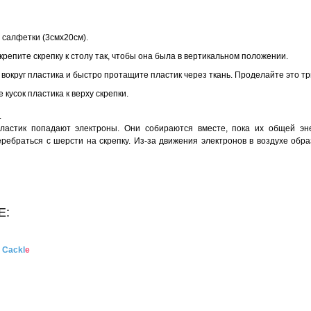
 салфетки (3смх20см).
репите скрепку к столу так, чтобы она была в вертикальном положении.
вокруг пластика и быстро протащите пластик через ткань. Проделайте это тр
кусок пластика к верху скрепки.
.
астик попадают электроны. Они собираются вместе, пока их общей эне
ребраться с шерсти на скрепку. Из-за движения электронов в воздухе обра
Е:
и
Cackl
e