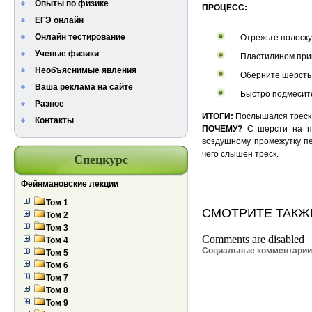
Опыты по физике
ПРОЦЕСС:
ЕГЭ онлайн
Онлайн тестирование
Отрежьте полоску
Ученые физики
Пластилином прик
Необъяснимые явления
Оберните шерсть 
Ваша реклама на сайте
Быстро подмесите 
Разное
ИТОГИ:
Послышался треск
Контакты
ПОЧЕМУ?
С шерсти на пл
воздушному промежутку пе
чего слышен треск.
Спецкурс
Фейнмановские лекции
Том 1
СМОТРИТЕ ТАКЖ
Том 2
Том 3
Comments are disabled
Том 4
Социальные комментари
Том 5
Том 6
Том 7
Том 8
Том 9