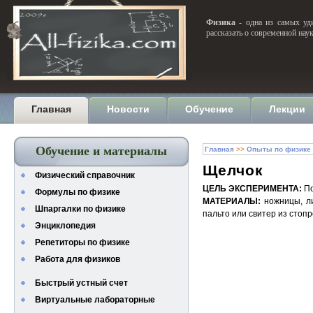
Физика
- одна из самых уди
рассказать о современной нау
Главная
Новости
Обучение
Лекции
Обучение и материалы
Главная
>>
Опыты по физике
Щелчок
Физический справочник
ЦЕЛЬ ЭКСПЕРИМЕНТА:
По
Формулы по физике
МАТЕРИАЛЫ:
ножницы, ли
Шпаргалки по физике
пальто или свитер из стоп
Энциклопедия
Репетиторы по физике
Работа для физиков
Быстрый устный счет
Виртуальные лабораторные