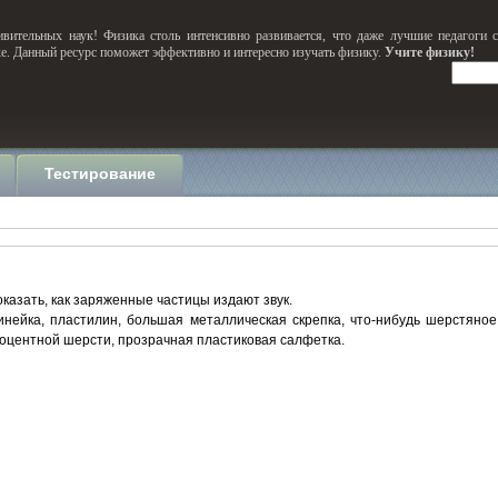
вительных наук! Физика столь интенсивно развивается, что даже лучшие педагоги 
ке. Данный ресурс поможет эффективно и интересно изучать физику.
Учите физику!
Тестирование
казать, как заряженные частицы издают звук.
нейка, пластилин, большая металлическая скрепка, что-нибудь шерстяное
роцентной шерсти, прозрачная пластиковая салфетка.