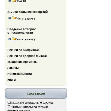
Том 10
В мире больших скоростей
Читать книгу
Введение в теорию
относительности
Читать книгу
Лекции по биофизике
Лекции по ядерной физике
Ускорение времени...
Лазеры
Нанотехнологии
Книги
полезное
Смешные
анекдоты о физике
Готовые
шпоры по физике
Физика в жизни