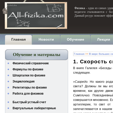
Физика
- одна из самых удив
педагоги сталкиваются с бо
Данный ресурс поможет эффек
Главная
Новости
Обучение
Лекции
Обучение и материалы
Главная
>>
В мире больших с
1. Скорость с
Физический справочник
В книге Галилея «Беседы 
Формулы по физике
следующее
.
Шпаргалки по физике
Энциклопедия
«Сагредо.
Но какого род
света? Должны ли мы ег
Репетиторы по физике
времени, как другие дви
Работа для физиков
С
и
мплич
и
о.
Повседневны
совершается мгновенно. Е
Быстрый устный счет
артиллерии, то свет от
Виртуальные лабораторные
запечатлевается в нашем 