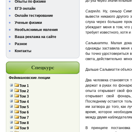
до уха через значительный
Опыты по физике
ЕГЭ онлайн
Сагредо.
Ну, синьор Симп
Онлайн тестирование
вывести никакого другого 
слуха через большие пром
Ученые физики
убеждает меня в том, что
Необъяснимые явления
требует известного, хотя и
Ваша реклама на сайте
Сал
ь
ви
а
тти.
Малая дока
Разное
однажды заставила меня 
Контакты
бы точно удостовериться в
света, действительно мгно
Спецкурс
Дальше Сальвиатти объясн
Фейнмановские лекции
Два человека становятся 
держат в руках по фонарю
Том 1
опыта открывает свой фон
Том 2
открывает свой фонарь
Том 3
Последнему остается толь
Том 4
им затвора до того, как л
Том 5
время, которое необходим
Том 6
между двумя наблюдателям
Том 7
Том 8
В принципе постановка
Том 9