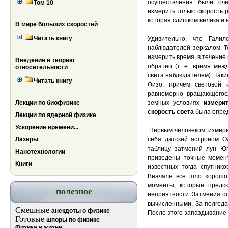
осуществления были оч
Том 10
измерить только скорость 
которая слишком велика и 
В мире больших скоростей
Читать книгу
Удивительно, что Гал
наблюдателей зеркалом. Т
измерить время, в течение 
Введение в теорию
обратно (т. е. время ме
относительности
света наблюдателем). Таки
Читать книгу
Физо, причем световой 
равномерно вращающегося
Лекции по биофизике
земных условиях
измерит
скорость света
была опред
Лекции по ядерной физике
Ускорение времени...
Первым человеком, изме
Лазеры
себя датский астроном О
таблицу затмений лун Юп
Нанотехнологии
приведены точные момент
Книги
известных тогда спутник
Вначале все шло хорошо.
моменты, которые предск
полезное
неприятности. Затмения ст
вычисленными. За полгод
Смешные
анекдоты о физике
После этого запаздывание 
Готовые
шпоры по физике
Физика в жизни