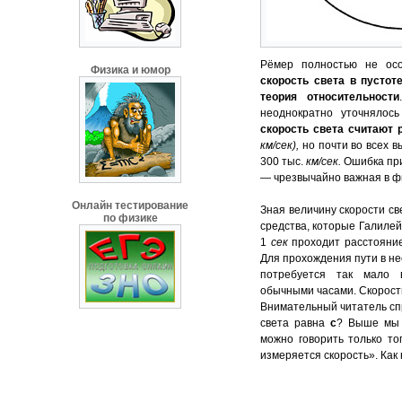
Рёмер полностью не осо
Физика и юмор
скорость света в пустот
теория относительности
неоднократно уточнялос
скорость света считают 
км/сек)
,
но почти во всех 
300 тыс.
км/сек.
Ошибка при
— чрезвычайно важная в фи
Онлайн тестирование
Зная величину скорости св
по физике
средства, которые Галилей
1
сек
проходит расстояние
Для прохождения пути в не
потребуется так мало 
обычными часами. Скорость
Внимательный читатель спр
света равна
с
? Выше мы 
можно говорить только тог
измеряется скорость». Как