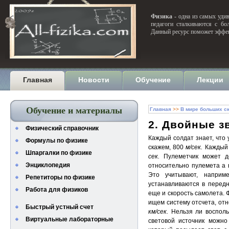
Физика
- одна из самых удив
педагоги сталкиваются с бо
Данный ресурс поможет эффек
Главная
Новости
Обучение
Лекции
Обучение и материалы
Главная
>>
В мире больших с
2. Двойные з
Физический справочник
Каждый солдат знает, что 
Формулы по физике
скажем, 800
м/сек.
Каждый 
Шпаргалки по физике
сек.
Пулеметчик может д
Энциклопедия
относительно пулемета а 
Это учитывают, наприме
Репетиторы по физике
устанавливаются в передн
Работа для физиков
еще и скорость самолета. 
ищем систему отсчета, отн
Быстрый устный счет
км/сек.
Нельзя ли восполь
Виртуальные лабораторные
световой источник можно