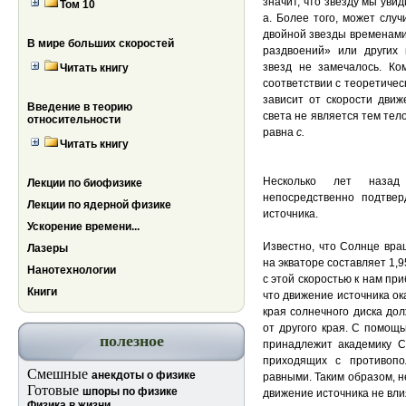
значит, что звезду мы уви
Том 10
а. Более того, может случ
двойной звезды временами 
В мире больших скоростей
раздвоений» или других 
звезд не замечалось
Читать книгу
соответствии с теоретическ
зависит от скорости движ
Введение в теорию
света не является тем тел
относительности
равна
с.
Читать книгу
Несколько лет назад
Лекции по биофизике
непосредственно подтвер
Лекции по ядерной физике
источника.
Ускорение времени...
Известно, что Солнце вращ
Лазеры
на экваторе составляет 1,
Нанотехнологии
с этой скоростью к нам пр
Книги
что движение источника ока
края солнечного диска до
от другого края. С помощ
полезное
принадлежит академику С.
приходящих с противопо
Смешные
анекдоты о физике
равными. Таким образом, 
Готовые
шпоры по физике
движение источника не влия
Физика в жизни