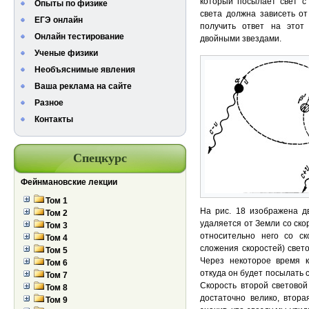
который посылает свет с 
Опыты по физике
света должна зависеть от
ЕГЭ онлайн
получить ответ на этот
Онлайн тестирование
двойными звездами.
Ученые физики
Необъяснимые явления
Ваша реклама на сайте
Разное
Контакты
Спецкурс
Фейнмановские лекции
Том 1
На рис. 18 изображена д
Том 2
удаляется от Земли со ск
Том 3
относительно него со с
Том 4
сложения скоростей) свет
Том 5
Через некоторое время 
Том 6
откуда он будет посылать
Том 7
Скорость второй световой
Том 8
достаточно велико, втора
Том 9