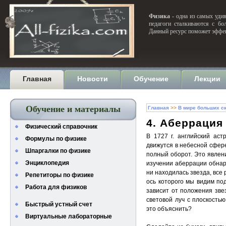
Физика
- одна из самых удив
педагоги сталкиваются с бо
Данный ресурс поможет эффек
Главная
Новости
Обучение
Лекции
Обучение и материалы
Главная
>>
В мире больших с
4. Аберрация
Физический справочник
В 1727 г. английский ас
Формулы по физике
движутся в небесной сфер
Шпаргалки по физике
полный оборот. Это явлен
Энциклопедия
изучении аберрации обнар
ни находилась звезда, все
Репетиторы по физике
ось которого мы видим под
Работа для физиков
зависит от положения зве
световой луч с плоскостью
Быстрый устный счет
это объяснить?
Виртуальные лабораторные