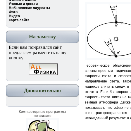
Ученые и деньги
Нобелевские лауреаты
Фото
Видео
Карта сайта
На заметку
Если вам понравился сайт,
предлагаем разместить нашу
кнопку
Теоретическое объяснен
совсем простым: годична
скорости света и скорос
направление света. Тако
надежду считать среду, в
Дополнительно
отсчета. Если бы скорост
скорость света никак не 
земная атмосфера движет
показывает, что эфир не 
Компьютерные программы
свет распространяется
по физике
неожиданный результат. К