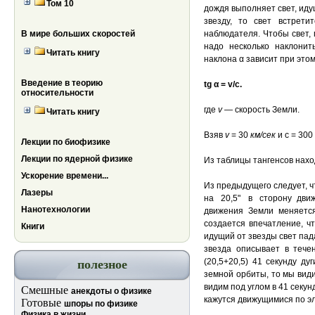
Том 10
дождя выполняет свет, иду
звезду, то свет встрети
В мире больших скоростей
наблюдателя. Чтобы свет, 
надо несколько наклонит
Читать книгу
наклона α зависит при это
Введение в теорию
tg α = v/c.
относительности
где
v
— скорость Земли.
Читать книгу
Взяв
v
= 30
км/
с
ек
и с = 300
Лекции по биофизике
Лекции по ядерной физике
Из таблицы тангенсов наход
Ускорение времени...
Из предыдущего следует, 
Лазеры
на 20,5" в сторону движе
Нанотехнологии
движения Земли меняется
создается впечатление, ч
Книги
идущий от звезды свет пад
звезда описывает в тече
(20,5+20,5) 41 секунду ду
полезное
земной орбиты, то мы вид
видим под углом в 41 секу
Смешные
анекдоты о физике
кажутся движущимися по э
Готовые
шпоры по физике
Физика в жизни