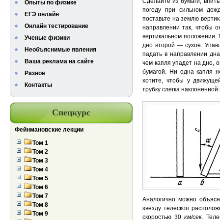
Сделайте из бумаги, впит
Опыты по физике
погоду при сильном дож
ЕГЭ онлайн
поставьте на землю вертик
Онлайн тестирование
направлении так, чтобы он
вертикальном положении. Т
Ученые физики
дно второй — сухое. Упав
Необъяснимые явления
падать в направлении дна 
Ваша реклама на сайте
чем капля упадет на дно, о
бумагой. Ни одна капля н
Разное
хотите, чтобы у движуще
Контакты
трубку слегка наклоненной 
Спецкурс
Фейнмановские лекции
Том 1
Том 2
Том 3
Том 4
Том 5
Том 6
Том 7
Аналогично можно объясн
Том 8
звезду телескоп располож
Том 9
скоростью 30
км/сек.
Теле