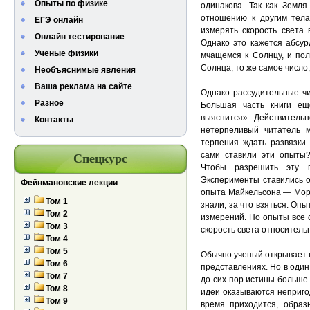
Опыты по физике
одинакова. Так как Земл
отношению к другим тела
ЕГЭ онлайн
измерять скорость света 
Онлайн тестирование
Однако это кажется абсур
Ученые физики
мчащемся к Солнцу, и пол
Солнца, то же самое число,
Необъяснимые явления
Ваша реклама на сайте
Однако рассудительные чит
Разное
Большая часть книги ещ
выяснится». Действительно
Контакты
нетерпеливый читатель м
терпения ждать развязки.
сами ставили эти опыты?
Спецкурс
Чтобы разрешить эту п
Эксперименты ставились од
Фейнмановские лекции
опыта Майкельсона — Морл
Том 1
знали, за что взяться. Оп
Том 2
измерений. Но опыты все 
Том 3
скорость света относитель
Том 4
Том 5
Обычно ученый открывает 
Том 6
представлениях. Но в оди
Том 7
до сих пор истины больше
Том 8
идеи оказываются неприго
Том 9
время приходится, образ