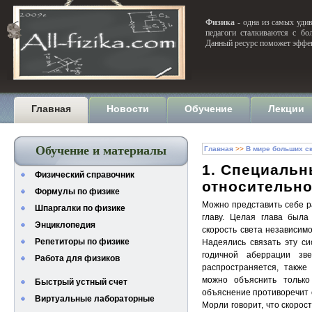
Физика
- одна из самых удив
педагоги сталкиваются с бо
Данный ресурс поможет эффек
Главная
Новости
Обучение
Лекции
Обучение и материалы
Главная
>>
В мире больших с
1. Специаль
Физический справочник
относительно
Формулы по физике
Можно представить себе р
Шпаргалки по физике
главу. Целая глава была
Энциклопедия
скорость света независи
Репетиторы по физике
Надеялись связать эту си
годичной аберрации зв
Работа для физиков
распространяется, также
можно объяснить тольк
Быстрый устный счет
объяснение противоречит
Виртуальные лабораторные
Морли говорит, что скорос