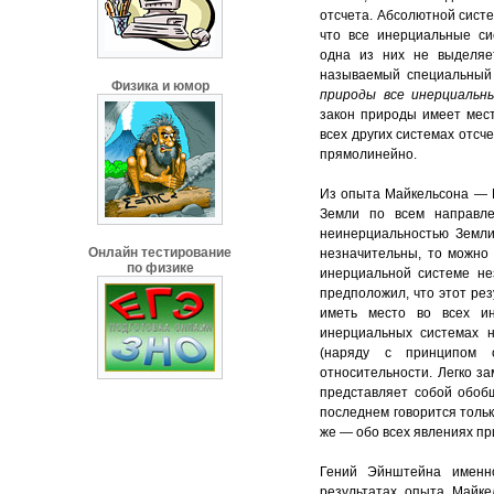
отсчета. Абсолютной систе
что все инерциальные си
одна из них не выделяе
называемый специальный
Физика и юмор
природы все инерциальн
закон природы имеет мест
всех других системах отсч
прямолинейно.
Из опыта Майкельсона — М
Земли по всем направл
неинерциальностью Земли
Онлайн тестирование
незначительны, то можно 
по физике
инерциальной системе не
предположил, что этот ре
иметь место во всех ин
инерциальных системах н
(наряду с принципом о
относительности. Легко з
представляет собой обобщ
последнем говорится тольк
же — обо всех явлениях пр
Гений Эйнштейна именн
результатах опыта Майке