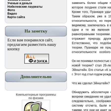
заменить более общим п
Ученые и деньги
Нобелевские лауреаты
которое позднее стали н
Фото
Кроме того, Пуанкаре уда
Видео
Таким образом, уже в 1
Карта сайта
относительности, но пере
видимому, заключалась в 
одни и те же явления 
На заметку
равноправными теориями. 
отражает природу, друг
Если вам понравился сайт,
Естественно, что подоб
предлагаем разместить нашу
теории. Пуанкаре не
кнопку
относительности особого
Он не понимал полностью 
новой теории? стал 26-ле
Эйнштейн. Его статья «К 
г. Этот год стал годом рож
Дополнительно
Что же сделал Эйнштейн?
Обнаружить абсолютную 
Компьютерные программы
вопреки ожиданию не удало
по физике
следовательно, соображе
систему отсчета, были 
такими, что они не дают 