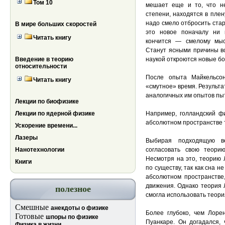
Том 10
мешает еще и то, что не
степени, находятся в плен
надо смело отбросить ста
В мире больших скоростей
это новое поначалу ни 
Читать книгу
кончится — смелому мыс
Станут ясными причины вс
Введение в теорию
наукой откроются новые б
относительности
После опыта Майкельсо
Читать книгу
«смутное» время. Результа
аналогичных им опытов пы
Лекции по биофизике
Лекции по ядерной физике
Например, голландский фи
абсолютном пространстве 
Ускорение времени...
Лазеры
Выбирая подходящую ве
Нанотехнологии
согласовать свою теор
Несмотря на это, теорию
Книги
по существу, так как сна н
абсолютном пространстве
движения. Однако теория 
полезное
смогла использовать теори
Смешные
анекдоты о физике
Более глубоко, чем Лоре
Готовые
шпоры по физике
Пуанкаре. Он догадался, 
Физика в жизни